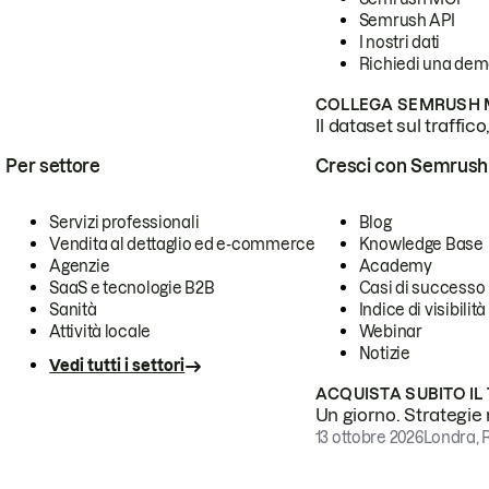
Semrush API
I nostri dati
Richiedi una de
COLLEGA SEMRUSH M
Il dataset sul traffic
Per settore
Cresci con Semrush
Servizi professionali
Blog
Vendita al dettaglio ed e-commerce
Knowledge Base
Agenzie
Academy
SaaS e tecnologie B2B
Casi di successo
Sanità
Indice di visibilità
Attività locale
Webinar
Notizie
Vedi tutti i settori
ACQUISTA SUBITO IL
Un giorno. Strategie r
13 ottobre 2026
Londra, 