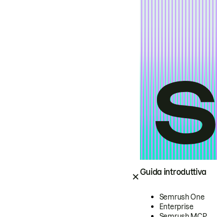
Guida introduttiva
Semrush One
Enterprise
Semrush MCP