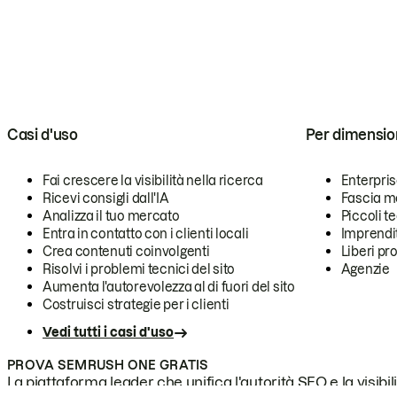
Casi d'uso
Per dimensio
Fai crescere la visibilità nella ricerca
Enterpri
Ricevi consigli dall'IA
Fascia m
Analizza il tuo mercato
Piccoli 
Entra in contatto con i clienti locali
Imprendi
Crea contenuti coinvolgenti
Liberi pr
Risolvi i problemi tecnici del sito
Agenzie
Aumenta l'autorevolezza al di fuori del sito
Costruisci strategie per i clienti
Vedi tutti i casi d'uso
PROVA SEMRUSH ONE GRATIS
La piattaforma leader che unifica l'autorità SEO e la visibili