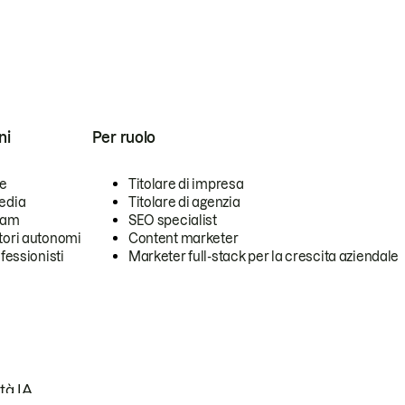
ni
Per ruolo
se
Titolare di impresa
edia
Titolare di agenzia
team
SEO specialist
tori autonomi
Content marketer
ofessionisti
Marketer full-stack per la crescita aziendale
tà IA.