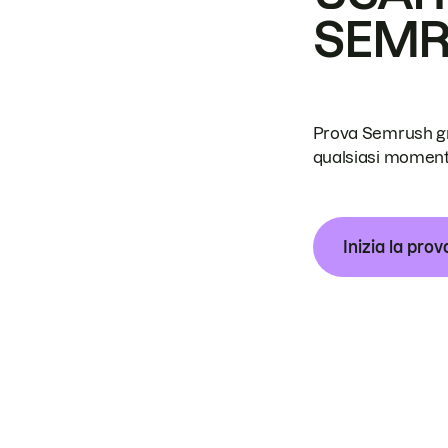
SEM
Prova Semrush grat
qualsiasi moment
Inizia la prov