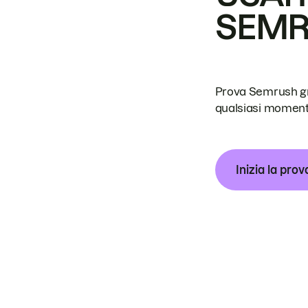
SEM
Prova Semrush grat
qualsiasi moment
Inizia la prov