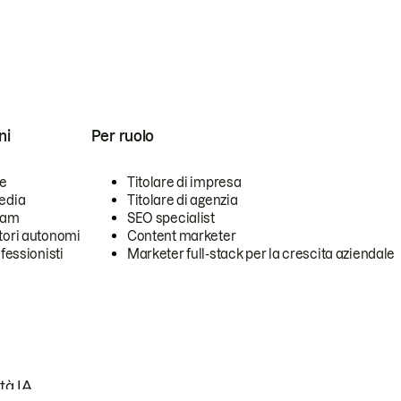
ni
Per ruolo
se
Titolare di impresa
edia
Titolare di agenzia
team
SEO specialist
tori autonomi
Content marketer
ofessionisti
Marketer full-stack per la crescita aziendale
tà IA.