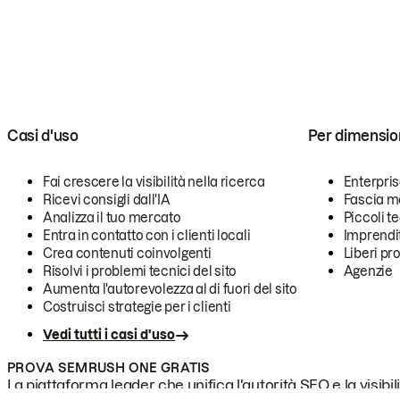
Casi d'uso
Per dimensio
Fai crescere la visibilità nella ricerca
Enterpri
Ricevi consigli dall'IA
Fascia m
Analizza il tuo mercato
Piccoli 
Entra in contatto con i clienti locali
Imprendi
Crea contenuti coinvolgenti
Liberi pr
Risolvi i problemi tecnici del sito
Agenzie
Aumenta l'autorevolezza al di fuori del sito
Costruisci strategie per i clienti
Vedi tutti i casi d'uso
PROVA SEMRUSH ONE GRATIS
La piattaforma leader che unifica l'autorità SEO e la visibili