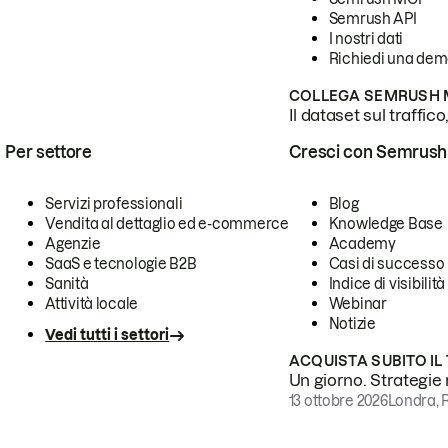
Semrush API
I nostri dati
Richiedi una de
COLLEGA SEMRUSH M
Il dataset sul traffic
Per settore
Cresci con Semrush
Servizi professionali
Blog
Vendita al dettaglio ed e-commerce
Knowledge Base
Agenzie
Academy
SaaS e tecnologie B2B
Casi di successo
Sanità
Indice di visibilità
Attività locale
Webinar
Notizie
Vedi tutti i settori
ACQUISTA SUBITO IL
Un giorno. Strategie r
13 ottobre 2026
Londra, 