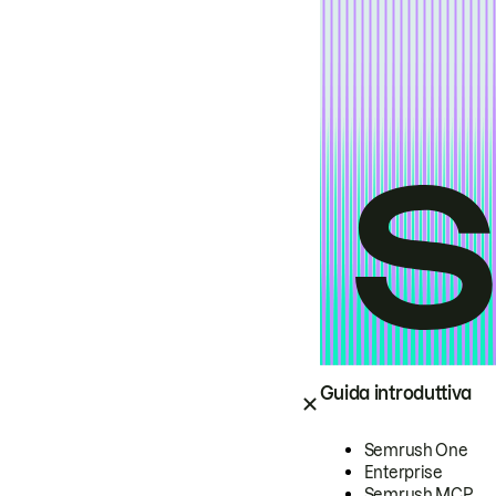
Guida introduttiva
Semrush One
Enterprise
Semrush MCP