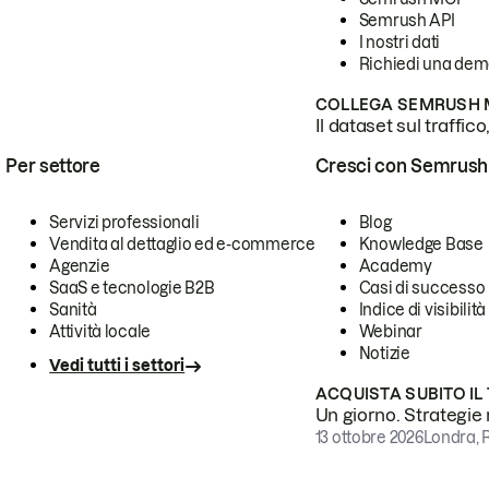
Semrush API
I nostri dati
Richiedi una de
COLLEGA SEMRUSH M
Il dataset sul traffic
Per settore
Cresci con Semrush
Servizi professionali
Blog
Vendita al dettaglio ed e-commerce
Knowledge Base
Agenzie
Academy
SaaS e tecnologie B2B
Casi di successo
Sanità
Indice di visibilità
Attività locale
Webinar
Notizie
Vedi tutti i settori
ACQUISTA SUBITO IL
Un giorno. Strategie r
13 ottobre 2026
Londra, 