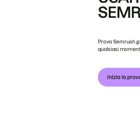
SEM
Prova Semrush grat
qualsiasi moment
Inizia la prov