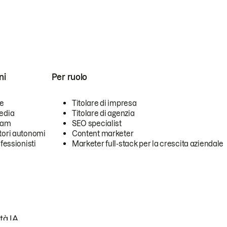
ni
Per ruolo
se
Titolare di impresa
edia
Titolare di agenzia
team
SEO specialist
tori autonomi
Content marketer
ofessionisti
Marketer full-stack per la crescita aziendale
tà IA.