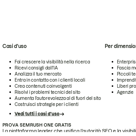
Casi d'uso
Per dimensio
Fai crescere la visibilità nella ricerca
Enterpri
Ricevi consigli dall'IA
Fascia m
Analizza il tuo mercato
Piccoli 
Entra in contatto con i clienti locali
Imprendi
Crea contenuti coinvolgenti
Liberi pr
Risolvi i problemi tecnici del sito
Agenzie
Aumenta l'autorevolezza al di fuori del sito
Costruisci strategie per i clienti
Vedi tutti i casi d'uso
PROVA SEMRUSH ONE GRATIS
La piattaforma leader che unifica l'autorità SEO e la visibili