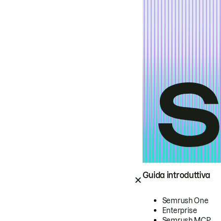
Guida introduttiva
Semrush One
Enterprise
Semrush MCP