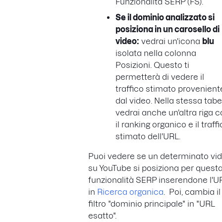
Funzionalità SERP (FS).
Se il dominio analizzato si
posiziona in un carosello di
video:
vedrai un'icona
blu
isolata nella colonna
Posizioni. Questo ti
permetterà di vedere il
traffico stimato provenient
dal video. Nella stessa tabe
vedrai anche un'altra riga 
il ranking organico e il traff
stimato dell'URL.
Puoi vedere se un determinato vi
su YouTube si posiziona per quest
funzionalità SERP inserendone l'U
in
Ricerca organica
. Poi, cambia il
filtro "dominio principale" in "URL
esatto".