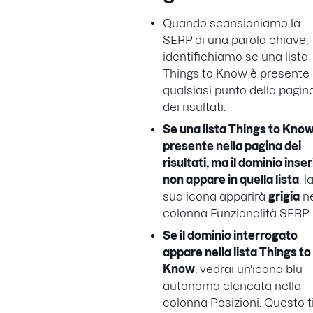
Quando scansioniamo la
SERP di una parola chiave,
identifichiamo se una lista
Things to Know è presente 
qualsiasi punto della pagin
dei risultati.
Se una lista Things to Know
presente nella pagina dei
risultati, ma il dominio inser
non appare in quella lista
, l
sua icona apparirà
grigia
ne
colonna Funzionalità SERP.
Se il dominio interrogato
appare nella lista Things to
Know
, vedrai un'icona blu
autonoma elencata nella
colonna Posizioni. Questo t