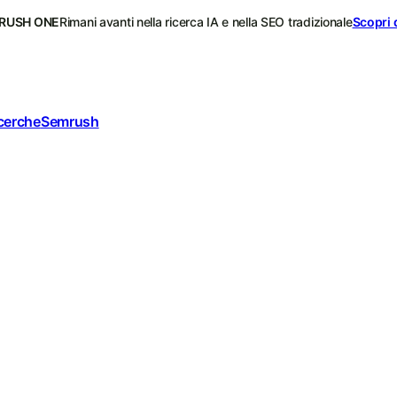
RUSH ONE
Rimani avanti nella ricerca IA e nella SEO tradizionale
Scopri 
icerche
Semrush