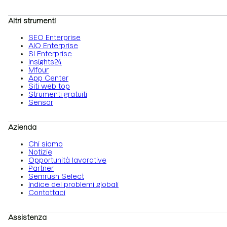
Altri strumenti
SEO Enterprise
AIO Enterprise
SI Enterprise
Insights24
Mfour
App Center
Siti web top
Strumenti gratuiti
Sensor
Azienda
Chi siamo
Notizie
Opportunità lavorative
Partner
Semrush Select
Indice dei problemi globali
Contattaci
Assistenza