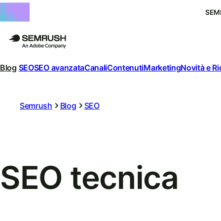
SEM
Blog
SEO
SEO avanzata
Canali
Contenuti
Marketing
Novità e R
Semrush
Blog
SEO
SEO tecnica