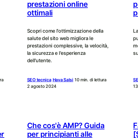
prestazioni online
p
ottimali
p
Scopri come l'ottimizzazione della
La
salute del sito web migliora le
pu
prestazioni complessive, la velocità,
mo
la sicurezza e l'esperienza
su
dell'utente.
ura
SEO tecnica
Hava Salsi
10 min. di lettura
SE
2 agosto 2024
13
Che cos'è AMP? Guida
F
er
per principianti alle
[