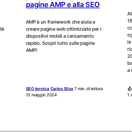
pagine AMP e alla SEO
A
16
AMP è un framework che aiuta a
co
ità
creare pagine web ottimizzate per i
og
dispositivi mobili a caricamento
le
rapido. Scopri tutto sulle pagine
ri
AMP!
20
ba
a 
SEO tecnica
Carlos Silva
7 min. di lettura
13 maggio 2024
1 