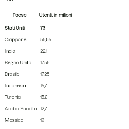
Paese
Utenti, in milioni
Stati Uniti
73
Giappone
55,55
India
22,1
Regno Unito
17,55
Brasile
17,25
Indonesia
15,7
Turchia
15,6
Arabia Saudita
12,7
Messico
12