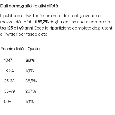
Dati demografici relativi all'età
Il pubblico di Twitter è dominato da utenti giovani e di
mezza età. Infatti, il
59,2%
degli utenti ha un'età compresa
tra i 25 e i 49 anni
. Ecco la ripartizione completa degli utenti
di Twitter per fasce d'età:
Fascia d'età
Quota
13-17
6,6%
18-24
17,1%
25-34
38,5%
35-49
20,7%
50+
17,1%