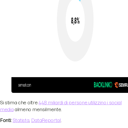
Si stima che oltre
4,48 miliardi di persone utilizzino i social
media
almeno mensilmente.
Fonti:
Statista
,
DataReportal
.