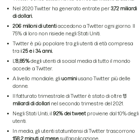
Nel 2020 Twitter ha generato entrate per
3,72 miliardi
di dollari.
206 milioni di utenti
accedono a Twitter ogni giorno. Il
75% di loro non risiede negli Stati Uniti.
Twitter è più popolare tra gli utenti di età compresa
tra
i 25 e i 34 anni.
L'
8,85%
degli utenti di social media di tutto il mondo
accede a Twitter.
A livello mondiale, gli
uomini
usano Twitter più delle
donne.
Il fatturato trimestrale di Twitter è stato di oltre
1,1
miliardi di dollari
nel secondo trimestre del 2021.
Negli Stati Uniti, il
92% dei tweet
proviene dal 10% degli
utenti.
In media, gli utenti statunitensi di Twitter trascorrono
158,2 minuti al mese
sull'applicazione.