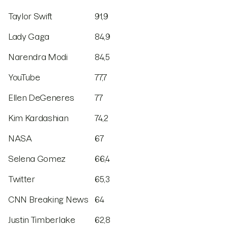
Taylor Swift
91,9
Lady Gaga
84,9
Narendra Modi
84,5
YouTube
77,7
Ellen DeGeneres
77
Kim Kardashian
74,2
NASA
67
Selena Gomez
66,4
Twitter
65,3
CNN Breaking News
64
Justin Timberlake
62,8