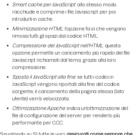
Smart cache per JavaScript
: allo stesso modo,
racchiude e comprime i file Javascript per poi
introdurli in cache.
Minimizzazione HTML
: l'opzione fa sì che vengano
rimossi tutti gli spazi dal codice HTML.
Compressione del JavaScript nell'HTML
: questa
opzione permette un caricamento più rapido dei file
Javascript richiamati dal tema, grazie alla loro
compressione.
Sposta il JavaScript alla fine
: se tutti i codici in
JavaScript vengono riportati alla fine del codice
sorgente, il caricamento della pagina stessa (lato
utente) verrà velocizzata.
Ottimizzazione Apache
: indica un'ottimizzazione del
file di configurazione del server per renderlo più
performante per CCC.
Spuntando su SI tutte le voci,
assicurati come sempre che