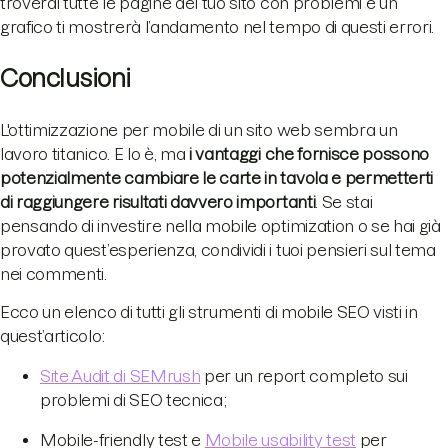
troverai tutte le pagine del tuo sito con problemi e un
grafico ti mostrerà l’andamento nel tempo di questi errori.
Conclusioni
L'ottimizzazione per mobile di un sito web sembra un
lavoro titanico. E lo è, ma
i vantaggi che fornisce possono
potenzialmente cambiare le carte in tavola e permetterti
di raggiungere risultati davvero importanti
. Se stai
pensando di investire nella mobile optimization o se hai già
provato quest’esperienza, condividi i tuoi pensieri sul tema
nei commenti.
Ecco un elenco di tutti gli strumenti di mobile SEO visti in
quest’articolo:
Site Audit di SEMrush
per un report completo sui
problemi di SEO tecnica;
Mobile-friendly test e
Mobile usability test
per