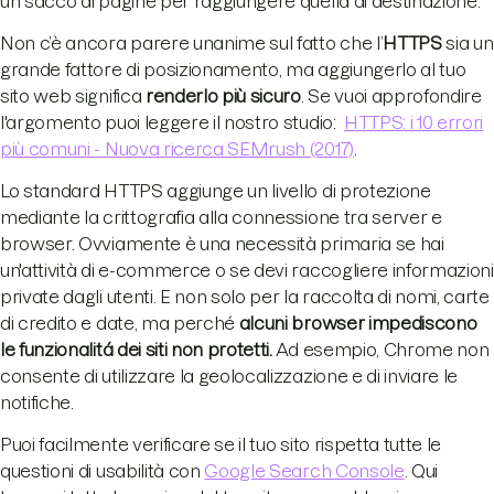
un sacco di pagine per raggiungere quella di destinazione.
Non c’è ancora parere unanime sul fatto che l’
HTTPS
sia un
grande fattore di posizionamento, ma aggiungerlo al tuo
sito web significa
renderlo più sicuro
. Se vuoi approfondire
l'argomento puoi leggere il nostro studio:
HTTPS: i 10 errori
più comuni - Nuova ricerca SEMrush (2017)
.
Lo standard HTTPS aggiunge un livello di protezione
mediante la crittografia alla connessione tra server e
browser. Ovviamente è una necessità primaria se hai
un'attività di e-commerce o se devi raccogliere informazioni
private dagli utenti. E non solo per la raccolta di nomi, carte
di credito e date, ma perché
alcuni browser impediscono
le funzionalitá dei siti non protetti.
Ad esempio, Chrome non
consente di utilizzare la geolocalizzazione e di inviare le
notifiche.
Puoi facilmente verificare se il tuo sito rispetta tutte le
questioni di usabilità con
Google Search Console
. Qui