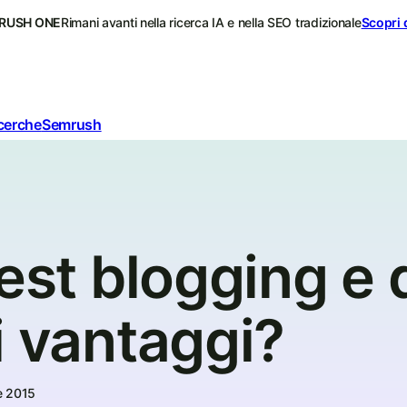
RUSH ONE
Rimani avanti nella ricerca IA e nella SEO tradizionale
Scopri 
icerche
Semrush
uest blogging e 
i vantaggi?
e 2015