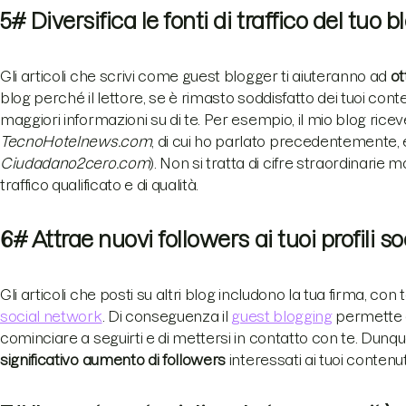
5# Diversifica le fonti di traffico del tuo 
Gli articoli che scrivi come guest blogger ti aiuteranno ad
ot
blog perché il lettore, se è rimasto soddisfatto dei tuoi con
maggiori informazioni su di te. Per esempio, il mio blog rice
TecnoHotelnews.com
, di cui ho parlato precedentemente, e
Ciudadano2cero.com
). Non si tratta di cifre straordinarie m
traffico qualificato e di qualità.
6# Attrae nuovi followers ai tuoi profili s
Gli articoli che posti su altri blog includono la tua firma, con 
social network
. Di conseguenza il
guest blogging
permette a 
cominciare a seguirti e di mettersi in contatto con te. Dunque,
significativo aumento di
followers
interessati ai tuoi contenut