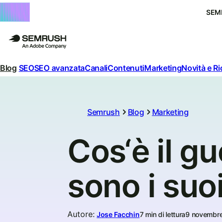
SEM
Blog
SEO
SEO avanzata
Canali
Contenuti
Marketing
Novità e R
Semrush
Blog
Marketing
Cos‘è il g
sono i suo
Autore
:
Jose Facchin
7 min di lettura
9 novembr