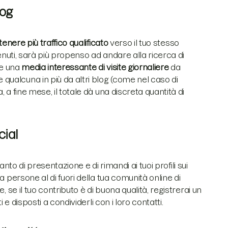
blog
tenere più traffico qualificato
verso il tuo stesso
tenuti, sarà più propenso ad andare alla ricerca di
ve una
media interessante di visite giornaliere
da
 qualcuna in più da altri blog (come nel caso di
a, a fine mese, il totale dà una discreta quantità di
ocial
tanto di presentazione e di rimandi ai tuoi profili sui
persone al di fuori della tua comunità online di
 se il tuo contributo è di buona qualità, registrerai un
i e disposti a condividerli con i loro contatti.