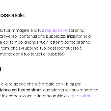
fessionale
, la tua immagine e la tua
reputazione
saranno
attraverso i contenuti che pubblicizzi, inizieranno a
i, col tempo, anche i nuovi lettori ti percepiranno
temi che sviluppi nei tuoi post (per questo è
mente con il tuo target di pubblico).
a
 e la relazione che si è creata con il blogger
zione nei tuoi confronti
quando verrà il suo momento
per la cooperazione e l'interscambio di
contenuti di