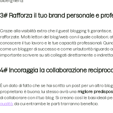
alberghiero).
3# Rafforza il tuo brand personale e pro
Grazie alla visibilità extra che il guest blogging ti garantisce
rafforzate. Molti lettori del blog/web con il quale collabori, 
conoscere il tuo lavoro e le tue capacità professionali. Quind
come un blogger di successo e come un'autorità riguardo ai 
importante scrivere su siti collegati direttamente o indiretta
4# Incoraggia la collaborazione reciproc
È un dato di fatto che se hai scritto un post per un altro blog
proprietario è buona, lui stesso avrà una
migliore predisposi
di collaborare con il tuo blog. Si creano così le basi ideali 
qualità
, da cui entrambe le parti trarranno beneficio.