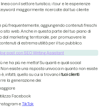
inea con il settore turistico, i tour e le esperienze
eyword maggiormente ricercate dal tuo cliente
are più frequentemente, aggiungendo contenuti freschi
uo sito web. Anche in questa parte del tuo piano di
 dal marketing territoriale, per promuovere le
contenuti di estrema utilità per il tuo pubblico.
log post con SEO Writing Assistant
ù ne ha più ne metta! Su quanti e quali social
 Non esiste una risposta univoca in quanto non esiste
è, infatti, quello su cui si trovano
i tuoi clienti
arre la generazione dei:
maggiore
utilizza Facebook
e Instagram e
TikTok