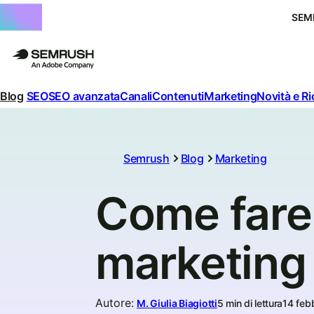
SEM
Blog
SEO
SEO avanzata
Canali
Contenuti
Marketing
Novità e R
Semrush
Blog
Marketing
Come fare 
marketing 
Autore
:
M. Giulia Biagiotti
5 min di lettura
14 feb