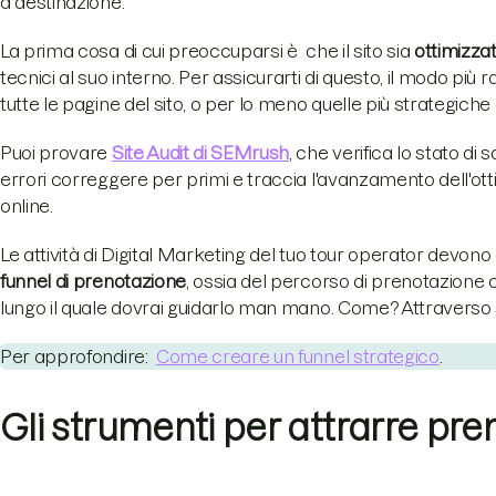
a destinazione.
La prima cosa di cui preoccuparsi è che il sito sia
ottimizzat
tecnici al suo interno. Per assicurarti di questo, il modo pi
tutte le pagine del sito, o per lo meno quelle più strategiche 
Puoi provare
Site Audit di SEMrush
, che verifica lo stato di 
errori correggere per primi e traccia l'avanzamento dell'ot
online.
Le attività di Digital Marketing del tuo tour operator devon
funnel di prenotazione
, ossia del percorso di prenotazione c
lungo il quale dovrai guidarlo man mano. Come? Attraverso s
Per approfondire:
Come creare un funnel strategico
.
Gli strumenti per attrarre pre