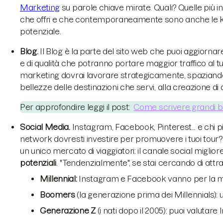
Marketing
su parole chiave mirate. Quali? Quelle più in l
che offri e che contemporaneamente sono anche le k
potenziale.
Blog.
Il Blog è la parte del sito web che puoi aggiorn
e di qualità che potranno portare maggior traffico al t
marketing dovrai lavorare strategicamente, spaziando
bellezze delle destinazioni che servi, alla creazione di 
Per approfondire leggi il post:
Come scrivere grandi b
Social Media.
Instagram, Facebook, Pinterest... e chi pi
network dovresti investire per promuovere i tuoi tour?
un unico mercato di viaggiatori: il canale social migliore 
potenziali
. "Tendenzialmente", se stai cercando di attr
Millennial:
Instagram e Facebook vanno per la 
Boomers
(la generazione prima dei Millennials): 
Generazione Z
(i nati dopo il 2005): puoi valutar