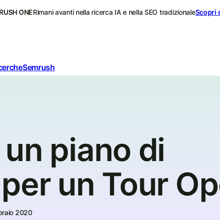
RUSH ONE
Rimani avanti nella ricerca IA e nella SEO tradizionale
Scopri 
icerche
Semrush
un piano di
per un Tour Op
braio 2020