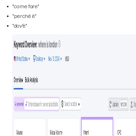
"come fare"
"perché è"
"dov'è"