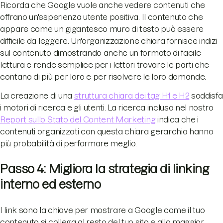
Ricorda che Google vuole anche vedere contenuti che
offrano un'esperienza utente positiva. Il contenuto che
appare come un gigantesco muro di testo può essere
difficile da leggere. Un'organizzazione chiara fornisce indizi
sul contenuto dimostrando anche un formato di facile
lettura e rende semplice per i lettori trovare le parti che
contano di più per loro e per risolvere le loro domande.
La creazione di una
struttura chiara dei tag H1 e H2
soddisfa
i motori di ricerca e gli utenti. La ricerca inclusa nel nostro
Report sullo Stato del Content Marketing
indica che i
contenuti organizzati con questa chiara gerarchia hanno
più probabilità di performare meglio.
Passo 4: Migliora la strategia di linking
interno ed esterno
I link sono la chiave per mostrare a Google come il tuo
contenuto si collega al resto del tuo sito e alla maggior