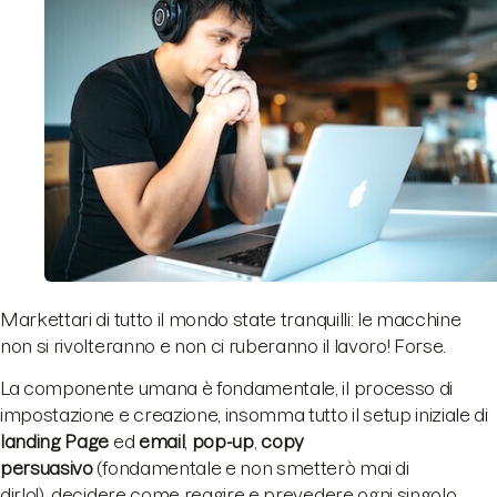
Markettari di tutto il mondo state tranquilli: le macchine
non si rivolteranno e non ci ruberanno il lavoro! Forse.
La componente umana è fondamentale, il processo di
impostazione e creazione, insomma tutto il setup iniziale di
landing Page
ed
e
mail
,
p
op-up
,
copy
persuasivo
(fondamentale e non smetterò mai di
dirlo!), decidere come reagire e prevedere ogni singolo