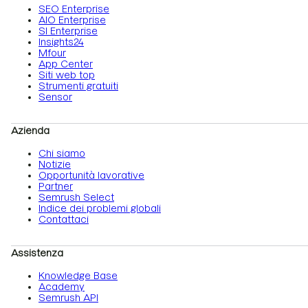
SEO Enterprise
AIO Enterprise
SI Enterprise
Insights24
Mfour
App Center
Siti web top
Strumenti gratuiti
Sensor
Azienda
Chi siamo
Notizie
Opportunità lavorative
Partner
Semrush Select
Indice dei problemi globali
Contattaci
Assistenza
Knowledge Base
Academy
Semrush API