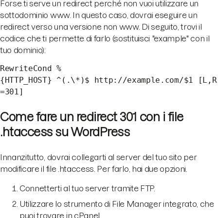
Forse ti serve un redirect perché non vuoi utilizzare un
sottodominio www. In questo caso, dovrai eseguire un
redirect verso una versione non www. Di seguito, trovi il
codice che ti permette di farlo (sostituisci "example" con il
tuo dominio):
RewriteCond %
{HTTP_HOST} ^(.\*)$ http://example.com/$1 [L,R
=301]
Come fare un redirect 301 con i file
.htaccess su WordPress
Innanzitutto, dovrai collegarti al server del tuo sito per
modificare il file .htaccess. Per farlo, hai due opzioni.
Connetterti al tuo server tramite FTP.
Utilizzare lo strumento di File Manager integrato, che
puoi trovare in cPanel.