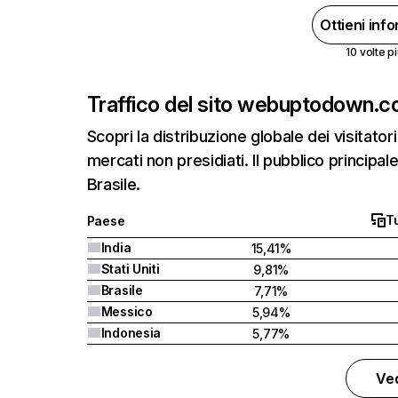
Ottieni inf
10 volte pi
Traffico del sito web
uptodown.c
Scopri la distribuzione globale dei visitatori
mercati non presidiati. Il pubblico principal
Brasile.
Tu
Paese
India
15,41%
Stati Uniti
9,81%
Brasile
7,71%
Messico
5,94%
Indonesia
5,77%
Ved