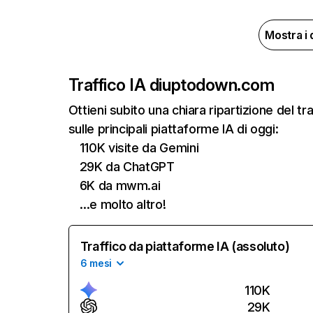
Mostra i 
Traffico IA di
uptodown.com
Ottieni subito una chiara ripartizione del
sulle principali piattaforme IA di oggi:
110K visite da Gemini
29K da ChatGPT
6K da mwm.ai
…e molto altro!
Traffico da piattaforme IA (assoluto)
6 mesi
110K
29K