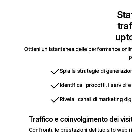
Stat
tra
upt
Ottieni un'istantanea delle performance onli
p
Spia le strategie di generazion
Identifica i prodotti, i servizi
Rivela i canali di marketing di
Traffico e coinvolgimento dei visit
Confronta le prestazioni del tuo sito web r