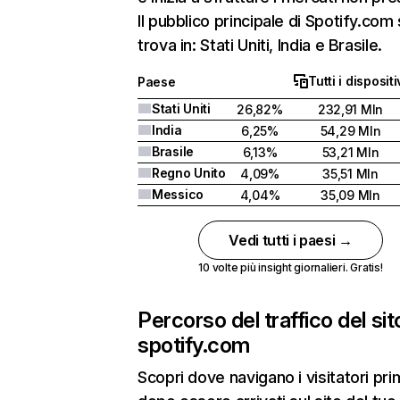
Il pubblico principale di Spotify.com 
trova in: Stati Uniti, India e Brasile.
Tutti i dispositi
Paese
Stati Uniti
26,82%
232,91 Mln
India
6,25%
54,29 Mln
Brasile
6,13%
53,21 Mln
Regno Unito
4,09%
35,51 Mln
Messico
4,04%
35,09 Mln
Vedi tutti i paesi →
10 volte più insight giornalieri. Gratis!
Percorso del traffico del sit
spotify.com
Scopri dove navigano i visitatori pri