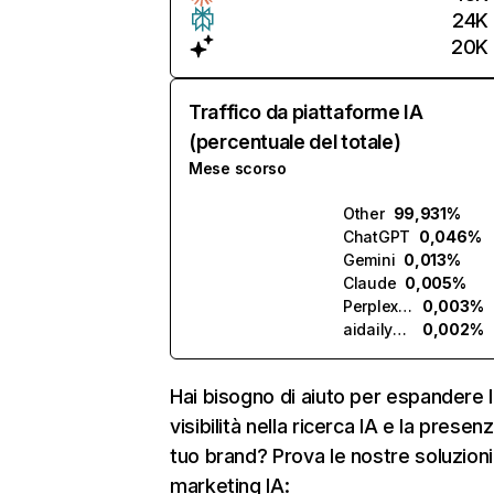
24K
20K
Traffico da piattaforme IA
(percentuale del totale)
Mese scorso
Other
99,931%
ChatGPT
0,046%
Gemini
0,013%
Claude
0,005%
Perplexity
0,003%
aidailybrief.ai
0,002%
Hai bisogno di aiuto per espandere l
visibilità nella ricerca IA e la presen
tuo brand? Prova le nostre soluzioni
marketing IA: