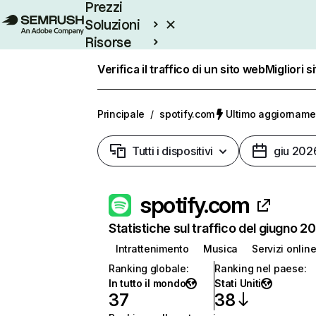
Prezzi
Soluzioni
Risorse
Enterprise
Verifica il traffico di un sito web
Migliori s
Principale
/
spotify.com
Ultimo aggiornamen
Tutti i dispositivi
giu 202
spotify.com
Statistiche sul traffico del giugno 2
Intrattenimento
Musica
Servizi onlin
Ranking globale
:
Ranking nel paese
:
In tutto il mondo
Stati Uniti
37
38