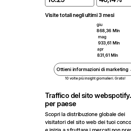
Visite totali negli ultimi 3 mesi
giu
868,36 Mln
mag
933,61 Mln
apr
831,61 Mln
Ottieni informazioni di marketing
10 volte più insight giornalieri. Gratis!
Traffico del sito web
spotif
per paese
Scopri la distribuzione globale dei
visitatori del sito web dei tuoi conco
e inizia a sfruttare i mercati non pres