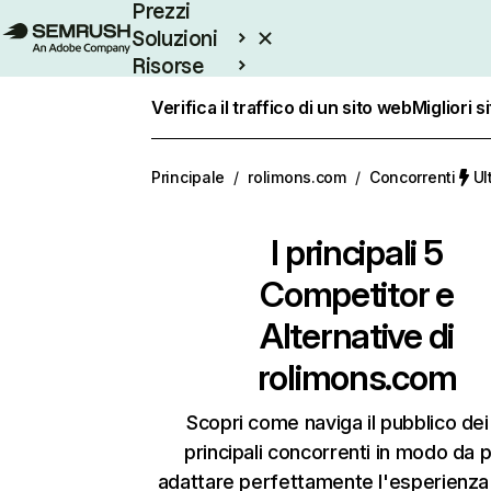
Prezzi
Soluzioni
Risorse
Enterprise
Verifica il traffico di un sito web
Migliori s
Principale
/
rolimons.com
/
Concorrenti
Ul
I principali 5
Competitor e
Alternative di
rolimons.com
Scopri come naviga il pubblico dei
principali concorrenti in modo da 
adattare perfettamente l'esperienza