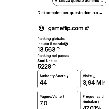
Analizza questo dominio →
Dati completi per questo dominio →
gameflip.com
Ranking globale
:
In tutto il mondo
13.563
Ranking nel paese
:
Stati Uniti
5228
Authority Score
Visite
44
3,94 Mln
Pagine/Visite
Frequenza di
rimbalzo
7,0
47,01%