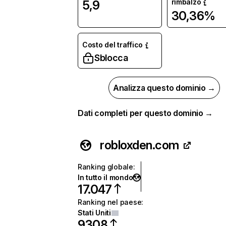
rimbalzo
5,9
30,36%
Costo del traffico
Sblocca
Analizza questo dominio →
Dati completi per questo dominio →
robloxden.com
Ranking globale
:
In tutto il mondo
17.047
Ranking nel paese
:
Stati Uniti
9308