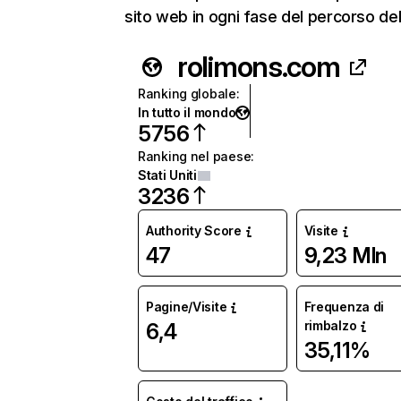
sito web in ogni fase del percorso del
rolimons.com
Ranking globale
:
In tutto il mondo
5756
Ranking nel paese
:
Stati Uniti
3236
Authority Score
Visite
47
9,23 Mln
Pagine/Visite
Frequenza di
rimbalzo
6,4
35,11%