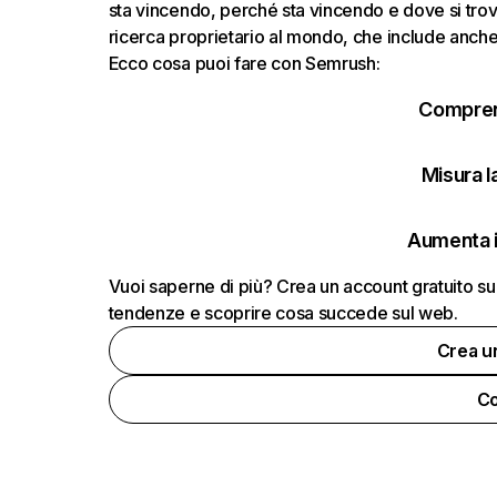
sta vincendo, perché sta vincendo e dove si trov
ricerca proprietario al mondo, che include anche i
Ecco cosa puoi fare con Semrush:
Comprend
Misura la
Aumenta i
Vuoi saperne di più? Crea un account gratuito su
tendenze e scoprire cosa succede sul web.
Crea u
Co