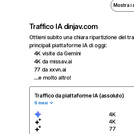
Mostra i 
Traffico IA di
njav.com
Ottieni subito una chiara ripartizione del 
principali piattaforme IA di oggi:
4K visite da Gemini
4K da missav.ai
77 da xxvn.ai
…e molto altro!
Traffico da piattaforme IA (assoluto)
6 mesi
4K
4K
77