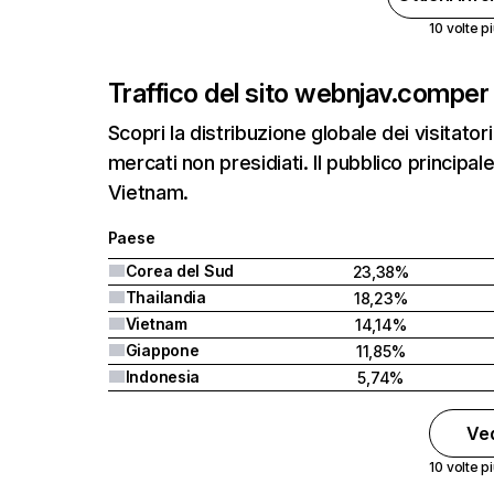
10 volte pi
Traffico del sito web
njav.com
per
Scopri la distribuzione globale dei visitatori
mercati non presidiati. Il pubblico principal
Vietnam.
Paese
Corea del Sud
23,38%
Thailandia
18,23%
Vietnam
14,14%
Giappone
11,85%
Indonesia
5,74%
Ved
10 volte pi