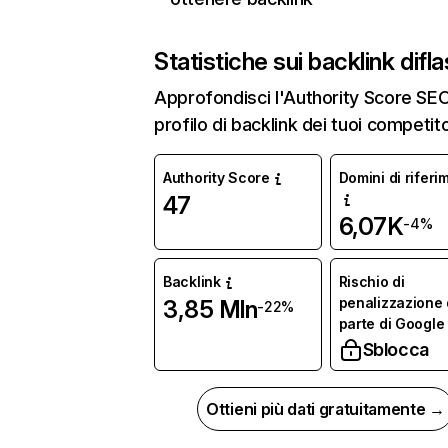
Statistiche sui backlink di
fla
Approfondisci l'Authority Score SEO 
profilo di backlink dei tuoi competito
Authority Score
Domini di riferi
47
6,07K
-4%
Backlink
Rischio di
penalizzazione
3,85 Mln
-22%
parte di Google
Sblocca
Ottieni più dati gratuitamente →