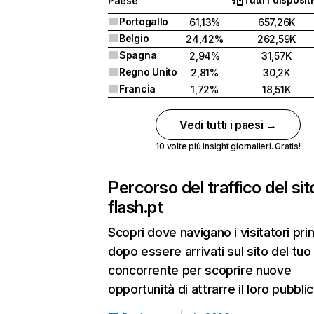
Paese
Portogallo
61,13%
657,26K
Belgio
24,42%
262,59K
Spagna
2,94%
31,57K
Regno Unito
2,81%
30,2K
Francia
1,72%
18,51K
Vedi tutti i paesi →
10 volte più insight giornalieri. Gratis!
Percorso del traffico del sit
flash.pt
Scopri dove navigano i visitatori pri
dopo essere arrivati sul sito del tuo
concorrente per scoprire nuove
opportunità di attrarre il loro pubblic