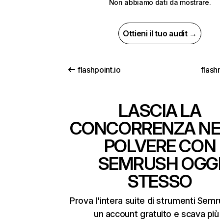
Non abbiamo dati da mostrare.
Ottieni il tuo audit →
flashpoint.io
flash
LASCIA LA
CONCORRENZA NE
POLVERE CON
SEMRUSH OGG
STESSO
Prova l'intera suite di strumenti Sem
un account gratuito e scava più