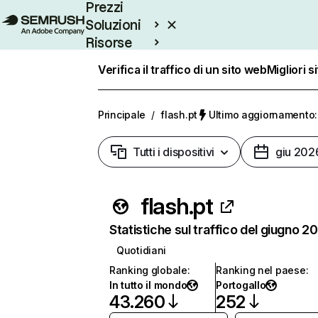
Prezzi
Soluzioni
Risorse
Enterprise
Verifica il traffico di un sito web
Migliori s
Principale
/
flash.pt
Ultimo aggiornamento: 
Tutti i dispositivi
giu 202
flash.pt
Statistiche sul traffico del giugno 2
Quotidiani
Ranking globale
:
Ranking nel paese
:
In tutto il mondo
Portogallo
43.260
252