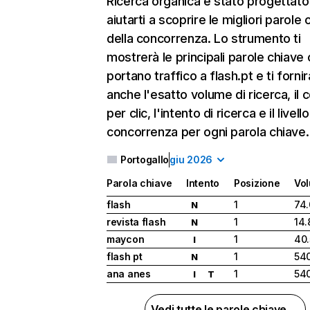
Ricerca organica
è stato progettato
aiutarti a scoprire le migliori parole 
della concorrenza. Lo strumento ti
mostrerà le principali parole chiave
portano traffico a flash.pt e ti fornir
anche l'esatto volume di ricerca, il 
per clic, l'intento di ricerca e il livello
concorrenza per ogni parola chiave.
Portogallo
giu 2026
Parola chiave
Intento
Posizione
Vo
flash
1
74
N
revista flash
1
14.
N
maycon
1
40
I
flash pt
1
54
N
ana anes
1
54
I
T
Vedi tutte le parole chiave →