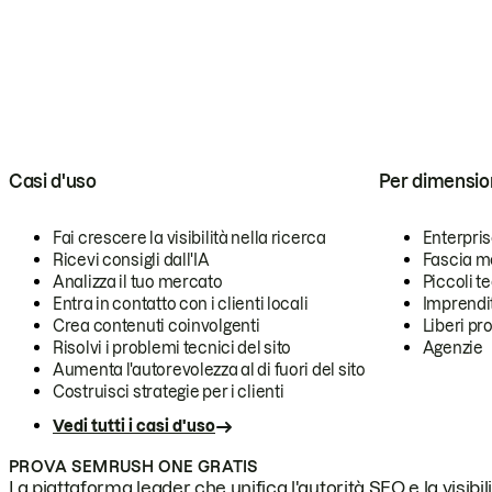
Casi d'uso
Per dimensio
Fai crescere la visibilità nella ricerca
Enterpri
Ricevi consigli dall'IA
Fascia m
Analizza il tuo mercato
Piccoli 
Entra in contatto con i clienti locali
Imprendi
Crea contenuti coinvolgenti
Liberi pr
Risolvi i problemi tecnici del sito
Agenzie
Aumenta l'autorevolezza al di fuori del sito
Costruisci strategie per i clienti
Vedi tutti i casi d'uso
PROVA SEMRUSH ONE GRATIS
La piattaforma leader che unifica l'autorità SEO e la visibili