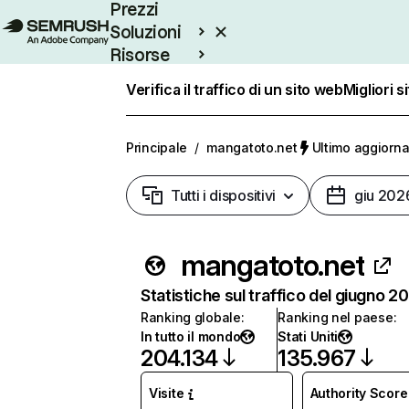
Prezzi
Soluzioni
Risorse
Enterprise
Verifica il traffico di un sito web
Migliori s
Principale
/
mangatoto.net
Ultimo aggiorna
Tutti i dispositivi
giu 202
mangatoto.net
Statistiche sul traffico del giugno 2
Ranking globale
:
Ranking nel paese
:
In tutto il mondo
Stati Uniti
204.134
135.967
Visite
Authority Score