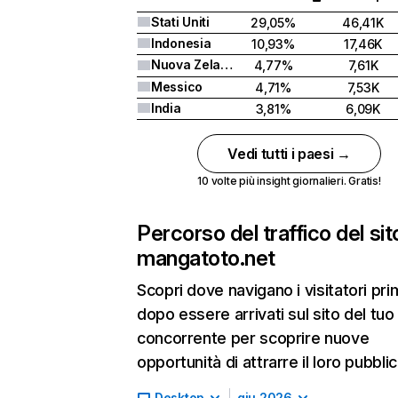
Stati Uniti
29,05%
46,41K
Indonesia
10,93%
17,46K
Nuova Zelanda
4,77%
7,61K
Messico
4,71%
7,53K
India
3,81%
6,09K
Vedi tutti i paesi →
10 volte più insight giornalieri. Gratis!
Percorso del traffico del sit
mangatoto.net
Scopri dove navigano i visitatori pri
dopo essere arrivati sul sito del tuo
concorrente per scoprire nuove
opportunità di attrarre il loro pubblic
Desktop
giu 2026