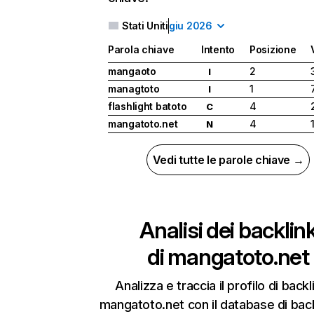
Stati Uniti
giu 2026
Parola chiave
Intento
Posizione
mangaoto
2
I
managtoto
1
I
flashlight batoto
4
C
mangatoto.net
4
N
Vedi tutte le parole chiave →
Analisi dei backlin
di
mangatoto.net
Analizza e traccia il profilo di backl
mangatoto.net con il database di back