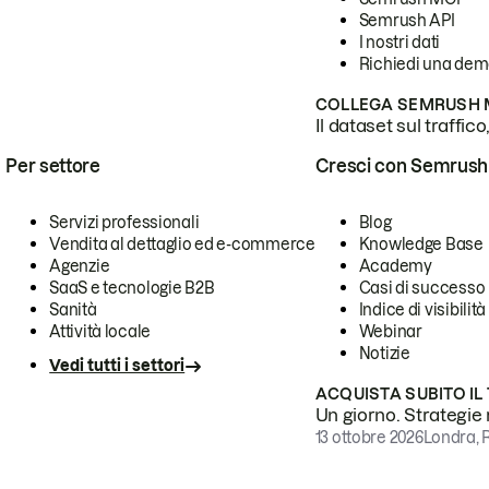
Semrush API
I nostri dati
Richiedi una de
COLLEGA SEMRUSH M
Il dataset sul traffic
Per settore
Cresci con Semrush
Servizi professionali
Blog
Vendita al dettaglio ed e-commerce
Knowledge Base
Agenzie
Academy
SaaS e tecnologie B2B
Casi di successo
Sanità
Indice di visibilità
Attività locale
Webinar
Notizie
Vedi tutti i settori
ACQUISTA SUBITO IL
Un giorno. Strategie r
13 ottobre 2026
Londra, 