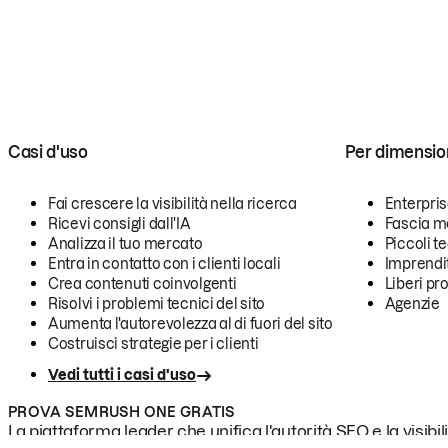
Casi d'uso
Per dimensio
Fai crescere la visibilità nella ricerca
Enterpri
Ricevi consigli dall'IA
Fascia m
Analizza il tuo mercato
Piccoli 
Entra in contatto con i clienti locali
Imprendi
Crea contenuti coinvolgenti
Liberi pr
Risolvi i problemi tecnici del sito
Agenzie
Aumenta l'autorevolezza al di fuori del sito
Costruisci strategie per i clienti
Vedi tutti i casi d'uso
PROVA SEMRUSH ONE GRATIS
La piattaforma leader che unifica l'autorità SEO e la visibili