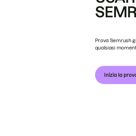
SEM
Prova Semrush grat
qualsiasi moment
Inizia la prov