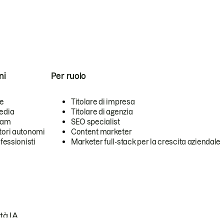
ni
Per ruolo
se
Titolare di impresa
edia
Titolare di agenzia
team
SEO specialist
tori autonomi
Content marketer
ofessionisti
Marketer full-stack per la crescita aziendale
tà IA.