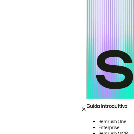
Guida introduttiva
Semrush One
Enterprise
Semrush MCP