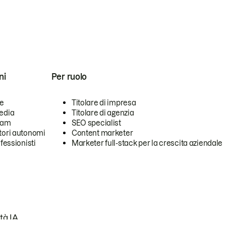
ni
Per ruolo
se
Titolare di impresa
edia
Titolare di agenzia
team
SEO specialist
tori autonomi
Content marketer
ofessionisti
Marketer full-stack per la crescita aziendale
tà IA.