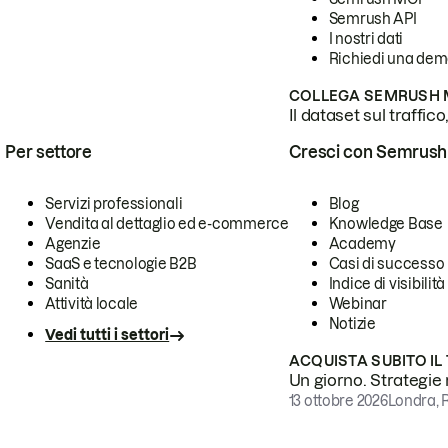
Semrush API
I nostri dati
Richiedi una de
COLLEGA SEMRUSH M
Il dataset sul traffic
Per settore
Cresci con Semrush
Servizi professionali
Blog
Vendita al dettaglio ed e-commerce
Knowledge Base
Agenzie
Academy
SaaS e tecnologie B2B
Casi di successo
Sanità
Indice di visibilità
Attività locale
Webinar
Notizie
Vedi tutti i settori
ACQUISTA SUBITO IL
Un giorno. Strategie r
13 ottobre 2026
Londra, 