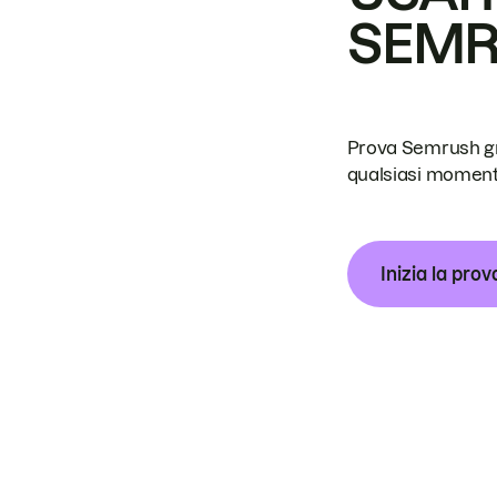
SEM
Prova Semrush grat
qualsiasi moment
Inizia la prov