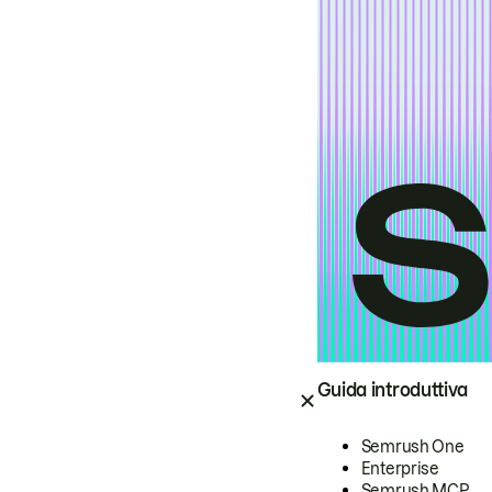
Guida introduttiva
Semrush One
Enterprise
Semrush MCP