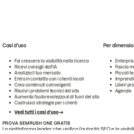
Casi d'uso
Per dimensio
Fai crescere la visibilità nella ricerca
Enterpri
Ricevi consigli dall'IA
Fascia m
Analizza il tuo mercato
Piccoli 
Entra in contatto con i clienti locali
Imprendi
Crea contenuti coinvolgenti
Liberi pr
Risolvi i problemi tecnici del sito
Agenzie
Aumenta l'autorevolezza al di fuori del sito
Costruisci strategie per i clienti
Vedi tutti i casi d'uso
PROVA SEMRUSH ONE GRATIS
La piattaforma leader che unifica l'autorità SEO e la visibili