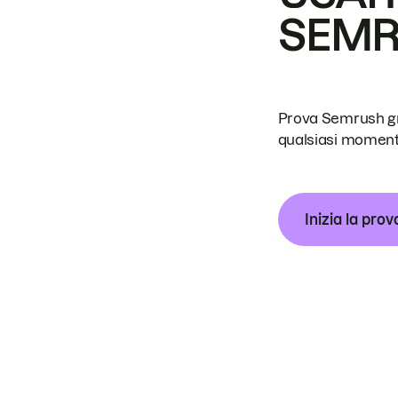
SEM
Prova Semrush grat
qualsiasi moment
Inizia la prov