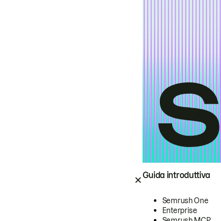
Guida introduttiva
Semrush One
Enterprise
Semrush MCP