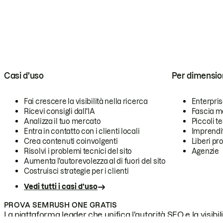
Casi d'uso
Per dimensio
Fai crescere la visibilità nella ricerca
Enterpri
Ricevi consigli dall'IA
Fascia m
Analizza il tuo mercato
Piccoli 
Entra in contatto con i clienti locali
Imprendi
Crea contenuti coinvolgenti
Liberi pr
Risolvi i problemi tecnici del sito
Agenzie
Aumenta l'autorevolezza al di fuori del sito
Costruisci strategie per i clienti
Vedi tutti i casi d'uso
PROVA SEMRUSH ONE GRATIS
La piattaforma leader che unifica l'autorità SEO e la visibili