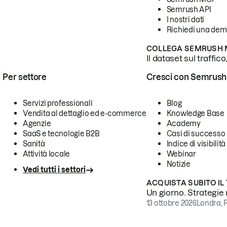
Semrush API
I nostri dati
Richiedi una de
COLLEGA SEMRUSH M
Il dataset sul traffic
Per settore
Cresci con Semrush
Servizi professionali
Blog
Vendita al dettaglio ed e-commerce
Knowledge Base
Agenzie
Academy
SaaS e tecnologie B2B
Casi di successo
Sanità
Indice di visibilità
Attività locale
Webinar
Notizie
Vedi tutti i settori
ACQUISTA SUBITO IL
Un giorno. Strategie r
13 ottobre 2026
Londra, 