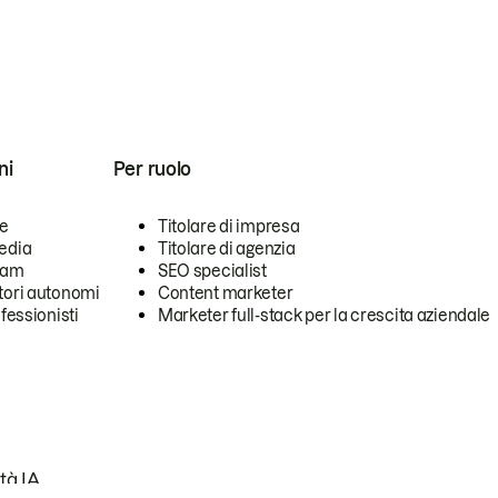
ni
Per ruolo
se
Titolare di impresa
edia
Titolare di agenzia
team
SEO specialist
tori autonomi
Content marketer
ofessionisti
Marketer full-stack per la crescita aziendale
tà IA.