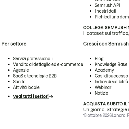
Semrush API
I nostri dati
Richiedi una de
COLLEGA SEMRUSH M
Il dataset sul traffic
Per settore
Cresci con Semrush
Servizi professionali
Blog
Vendita al dettaglio ed e-commerce
Knowledge Base
Agenzie
Academy
SaaS e tecnologie B2B
Casi di successo
Sanità
Indice di visibilità
Attività locale
Webinar
Notizie
Vedi tutti i settori
ACQUISTA SUBITO IL
Un giorno. Strategie r
13 ottobre 2026
Londra, 