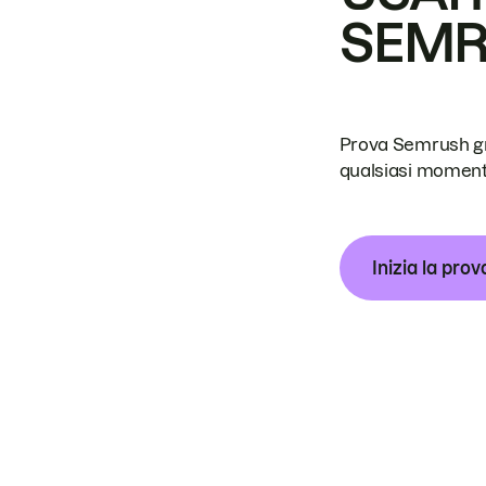
SEM
Prova Semrush grat
qualsiasi moment
Inizia la prov