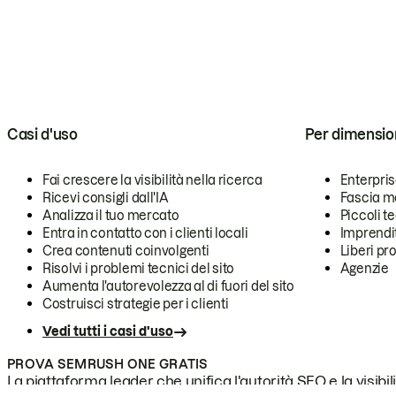
Casi d'uso
Per dimensio
Fai crescere la visibilità nella ricerca
Enterpri
Ricevi consigli dall'IA
Fascia m
Analizza il tuo mercato
Piccoli 
Entra in contatto con i clienti locali
Imprendi
Crea contenuti coinvolgenti
Liberi pr
Risolvi i problemi tecnici del sito
Agenzie
Aumenta l'autorevolezza al di fuori del sito
Costruisci strategie per i clienti
Vedi tutti i casi d'uso
PROVA SEMRUSH ONE GRATIS
La piattaforma leader che unifica l'autorità SEO e la visibili