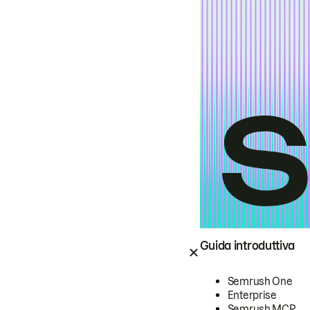
Guida introduttiva
Semrush One
Enterprise
Semrush MCP