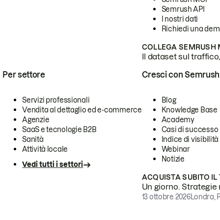
Semrush API
I nostri dati
Richiedi una de
COLLEGA SEMRUSH M
Il dataset sul traffic
Per settore
Cresci con Semrush
Servizi professionali
Blog
Vendita al dettaglio ed e-commerce
Knowledge Base
Agenzie
Academy
SaaS e tecnologie B2B
Casi di successo
Sanità
Indice di visibilità
Attività locale
Webinar
Notizie
Vedi tutti i settori
ACQUISTA SUBITO IL
Un giorno. Strategie r
13 ottobre 2026
Londra, 