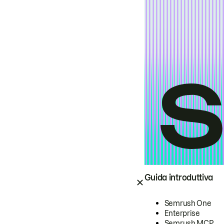
Guida introduttiva
Semrush One
Enterprise
Semrush MCP