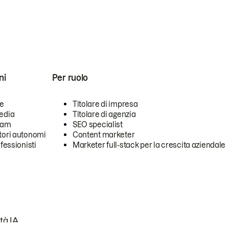
ni
Per ruolo
se
Titolare di impresa
edia
Titolare di agenzia
team
SEO specialist
tori autonomi
Content marketer
ofessionisti
Marketer full-stack per la crescita aziendale
tà IA.