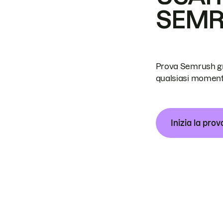
SEM
Prova Semrush grat
qualsiasi moment
Inizia la prov