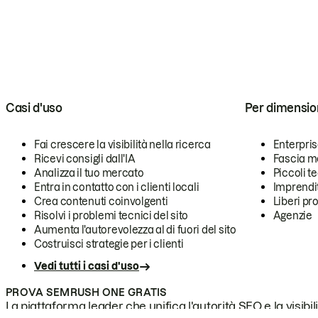
Casi d'uso
Per dimensio
Fai crescere la visibilità nella ricerca
Enterpri
Ricevi consigli dall'IA
Fascia m
Analizza il tuo mercato
Piccoli 
Entra in contatto con i clienti locali
Imprendi
Crea contenuti coinvolgenti
Liberi pr
Risolvi i problemi tecnici del sito
Agenzie
Aumenta l'autorevolezza al di fuori del sito
Costruisci strategie per i clienti
Vedi tutti i casi d'uso
PROVA SEMRUSH ONE GRATIS
La piattaforma leader che unifica l'autorità SEO e la visibili