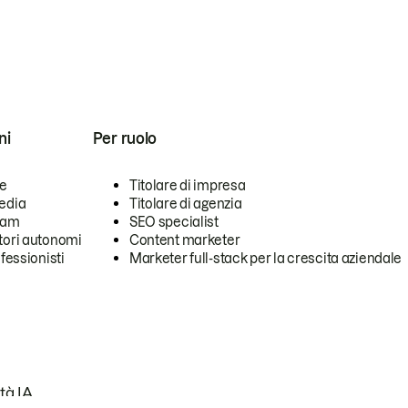
ni
Per ruolo
se
Titolare di impresa
edia
Titolare di agenzia
team
SEO specialist
tori autonomi
Content marketer
ofessionisti
Marketer full-stack per la crescita aziendale
tà IA.