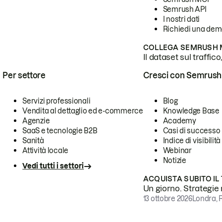
Semrush API
I nostri dati
Richiedi una de
COLLEGA SEMRUSH M
Il dataset sul traffic
Per settore
Cresci con Semrush
Servizi professionali
Blog
Vendita al dettaglio ed e-commerce
Knowledge Base
Agenzie
Academy
SaaS e tecnologie B2B
Casi di successo
Sanità
Indice di visibilità
Attività locale
Webinar
Notizie
Vedi tutti i settori
ACQUISTA SUBITO IL
Un giorno. Strategie r
13 ottobre 2026
Londra, 