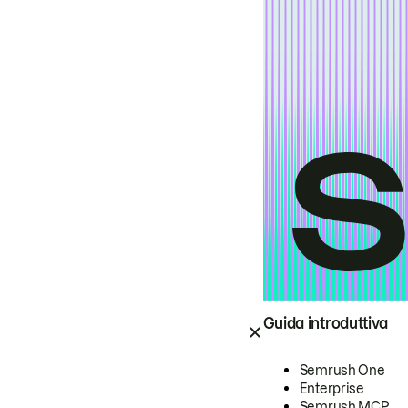
Guida introduttiva
Semrush One
Enterprise
Semrush MCP