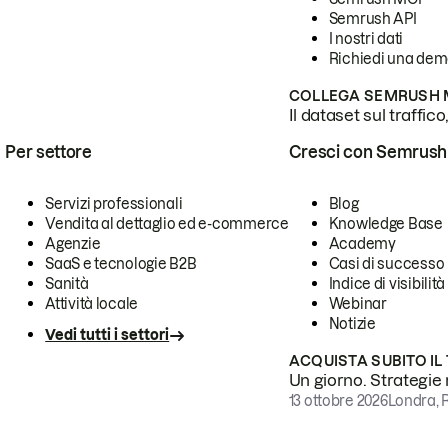
Semrush API
I nostri dati
Richiedi una de
COLLEGA SEMRUSH M
Il dataset sul traffic
Per settore
Cresci con Semrush
Servizi professionali
Blog
Vendita al dettaglio ed e-commerce
Knowledge Base
Agenzie
Academy
SaaS e tecnologie B2B
Casi di successo
Sanità
Indice di visibilità
Attività locale
Webinar
Notizie
Vedi tutti i settori
ACQUISTA SUBITO IL
Un giorno. Strategie r
13 ottobre 2026
Londra, 