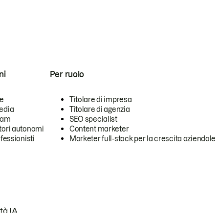
ni
Per ruolo
se
Titolare di impresa
edia
Titolare di agenzia
team
SEO specialist
tori autonomi
Content marketer
ofessionisti
Marketer full-stack per la crescita aziendale
tà IA.