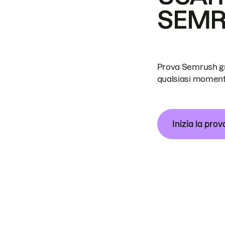
SEM
Prova Semrush grat
qualsiasi moment
Inizia la prov