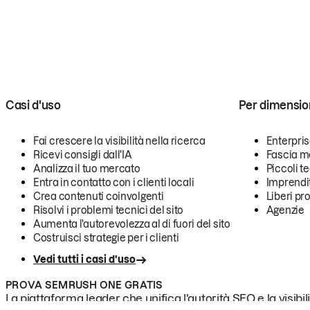
Casi d'uso
Per dimensio
Fai crescere la visibilità nella ricerca
Enterpri
Ricevi consigli dall'IA
Fascia m
Analizza il tuo mercato
Piccoli 
Entra in contatto con i clienti locali
Imprendi
Crea contenuti coinvolgenti
Liberi pr
Risolvi i problemi tecnici del sito
Agenzie
Aumenta l'autorevolezza al di fuori del sito
Costruisci strategie per i clienti
Vedi tutti i casi d'uso
PROVA SEMRUSH ONE GRATIS
La piattaforma leader che unifica l'autorità SEO e la visibili