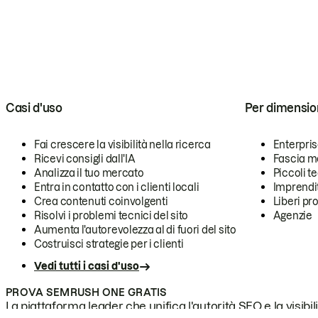
Casi d'uso
Per dimensio
Fai crescere la visibilità nella ricerca
Enterpri
Ricevi consigli dall'IA
Fascia m
Analizza il tuo mercato
Piccoli 
Entra in contatto con i clienti locali
Imprendi
Crea contenuti coinvolgenti
Liberi pr
Risolvi i problemi tecnici del sito
Agenzie
Aumenta l'autorevolezza al di fuori del sito
Costruisci strategie per i clienti
Vedi tutti i casi d'uso
PROVA SEMRUSH ONE GRATIS
La piattaforma leader che unifica l'autorità SEO e la visibili