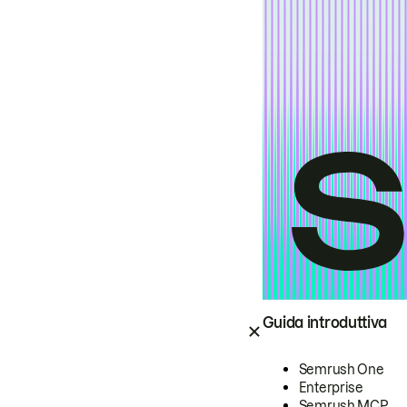
Guida introduttiva
Semrush One
Enterprise
Semrush MCP