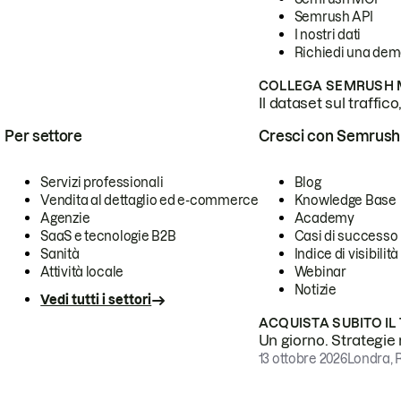
Semrush API
I nostri dati
Richiedi una de
COLLEGA SEMRUSH M
Il dataset sul traffic
Per settore
Cresci con Semrush
Servizi professionali
Blog
Vendita al dettaglio ed e-commerce
Knowledge Base
Agenzie
Academy
SaaS e tecnologie B2B
Casi di successo
Sanità
Indice di visibilità
Attività locale
Webinar
Notizie
Vedi tutti i settori
ACQUISTA SUBITO IL
Un giorno. Strategie r
13 ottobre 2026
Londra, 