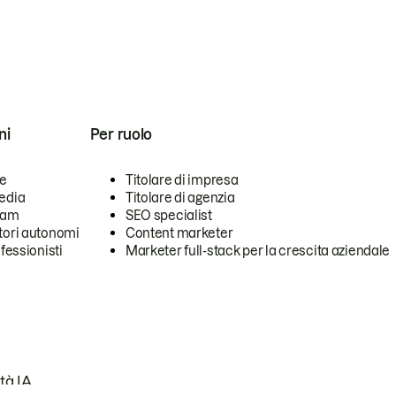
ni
Per ruolo
se
Titolare di impresa
edia
Titolare di agenzia
team
SEO specialist
tori autonomi
Content marketer
ofessionisti
Marketer full-stack per la crescita aziendale
tà IA.