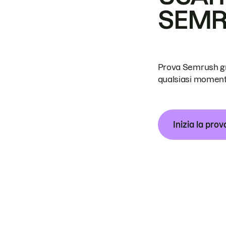
SEM
Prova Semrush grat
qualsiasi moment
Inizia la prov