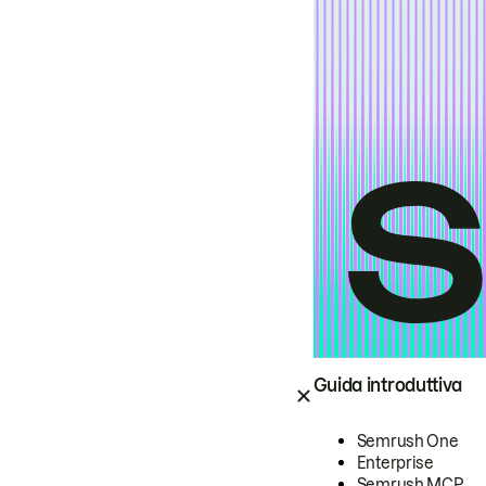
Guida introduttiva
Semrush One
Enterprise
Semrush MCP