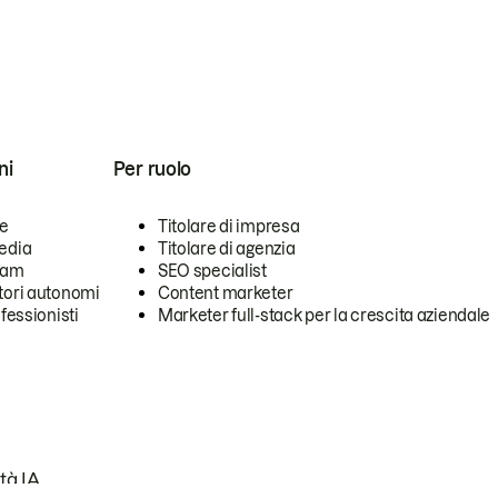
ni
Per ruolo
se
Titolare di impresa
edia
Titolare di agenzia
team
SEO specialist
tori autonomi
Content marketer
ofessionisti
Marketer full-stack per la crescita aziendale
tà IA.