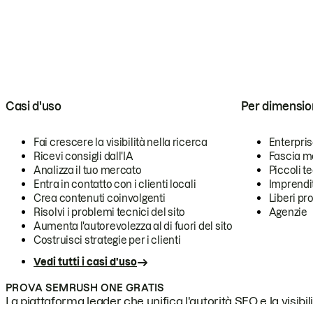
Casi d'uso
Per dimensio
Fai crescere la visibilità nella ricerca
Enterpri
Ricevi consigli dall'IA
Fascia m
Analizza il tuo mercato
Piccoli 
Entra in contatto con i clienti locali
Imprendi
Crea contenuti coinvolgenti
Liberi pr
Risolvi i problemi tecnici del sito
Agenzie
Aumenta l'autorevolezza al di fuori del sito
Costruisci strategie per i clienti
Vedi tutti i casi d'uso
PROVA SEMRUSH ONE GRATIS
La piattaforma leader che unifica l'autorità SEO e la visibili