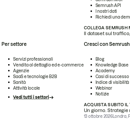
Semrush API
I nostri dati
Richiedi una de
COLLEGA SEMRUSH M
Il dataset sul traffic
Per settore
Cresci con Semrush
Servizi professionali
Blog
Vendita al dettaglio ed e-commerce
Knowledge Base
Agenzie
Academy
SaaS e tecnologie B2B
Casi di successo
Sanità
Indice di visibilità
Attività locale
Webinar
Notizie
Vedi tutti i settori
ACQUISTA SUBITO IL
Un giorno. Strategie r
13 ottobre 2026
Londra, 