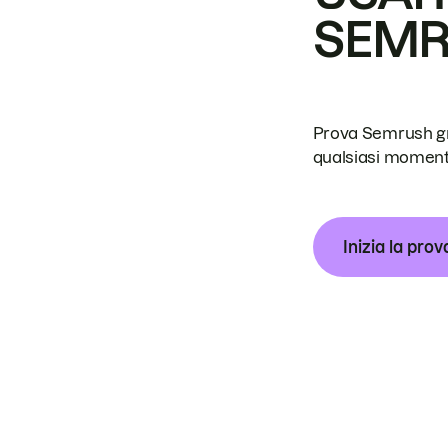
SEM
Prova Semrush grat
qualsiasi moment
Inizia la prov