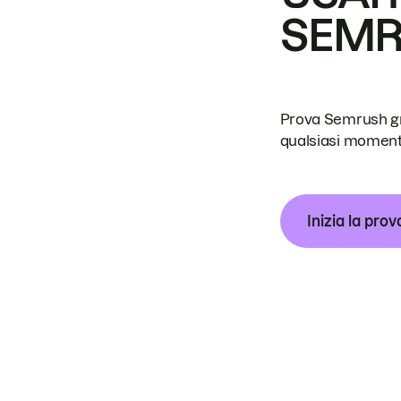
SEM
Prova Semrush grat
qualsiasi moment
Inizia la prov