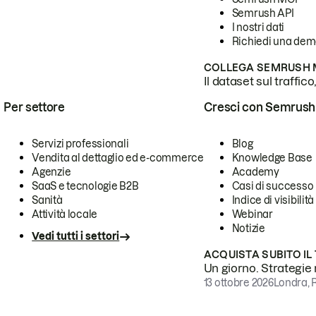
Semrush API
I nostri dati
Richiedi una de
COLLEGA SEMRUSH M
Il dataset sul traffic
Per settore
Cresci con Semrush
Servizi professionali
Blog
Vendita al dettaglio ed e-commerce
Knowledge Base
Agenzie
Academy
SaaS e tecnologie B2B
Casi di successo
Sanità
Indice di visibilità
Attività locale
Webinar
Notizie
Vedi tutti i settori
ACQUISTA SUBITO IL
Un giorno. Strategie r
13 ottobre 2026
Londra, 