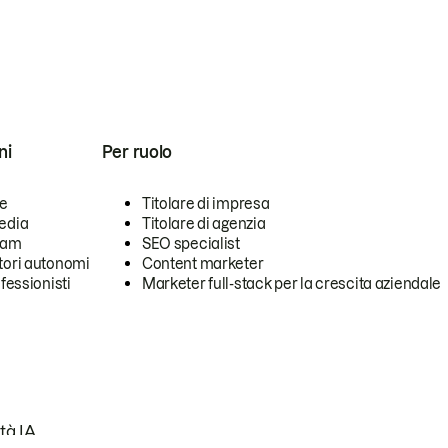
ni
Per ruolo
se
Titolare di impresa
edia
Titolare di agenzia
team
SEO specialist
tori autonomi
Content marketer
ofessionisti
Marketer full-stack per la crescita aziendale
tà IA.