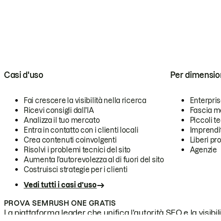
Casi d'uso
Per dimensio
Fai crescere la visibilità nella ricerca
Enterpri
Ricevi consigli dall'IA
Fascia m
Analizza il tuo mercato
Piccoli 
Entra in contatto con i clienti locali
Imprendi
Crea contenuti coinvolgenti
Liberi pr
Risolvi i problemi tecnici del sito
Agenzie
Aumenta l'autorevolezza al di fuori del sito
Costruisci strategie per i clienti
Vedi tutti i casi d'uso
PROVA SEMRUSH ONE GRATIS
La piattaforma leader che unifica l'autorità SEO e la visibili