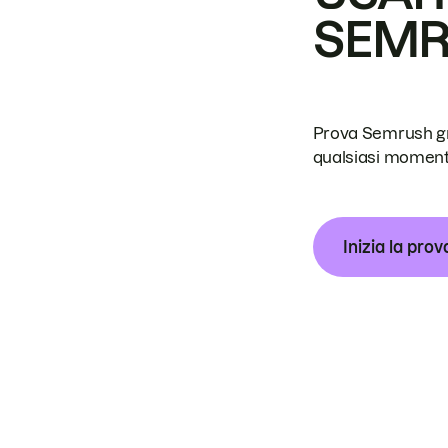
SEM
Prova Semrush grat
qualsiasi moment
Inizia la prov