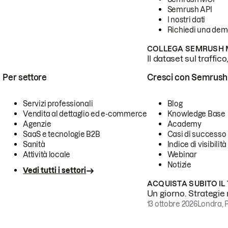
Semrush API
I nostri dati
Richiedi una de
COLLEGA SEMRUSH M
Il dataset sul traffic
Per settore
Cresci con Semrush
Servizi professionali
Blog
Vendita al dettaglio ed e-commerce
Knowledge Base
Agenzie
Academy
SaaS e tecnologie B2B
Casi di successo
Sanità
Indice di visibilità
Attività locale
Webinar
Notizie
Vedi tutti i settori
ACQUISTA SUBITO IL
Un giorno. Strategie r
13 ottobre 2026
Londra, 