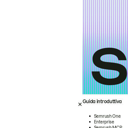
Guida introduttiva
Semrush One
Enterprise
Semrush MCP