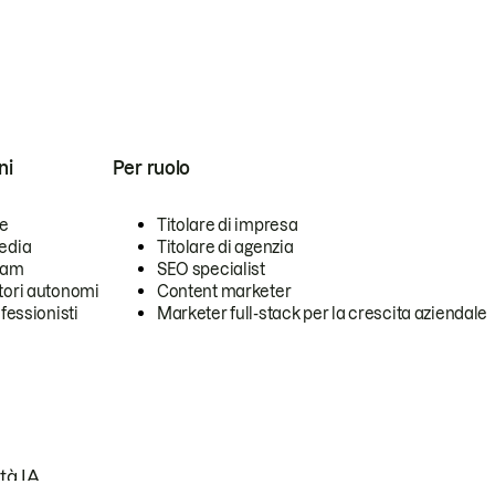
ni
Per ruolo
se
Titolare di impresa
edia
Titolare di agenzia
team
SEO specialist
tori autonomi
Content marketer
ofessionisti
Marketer full-stack per la crescita aziendale
tà IA.