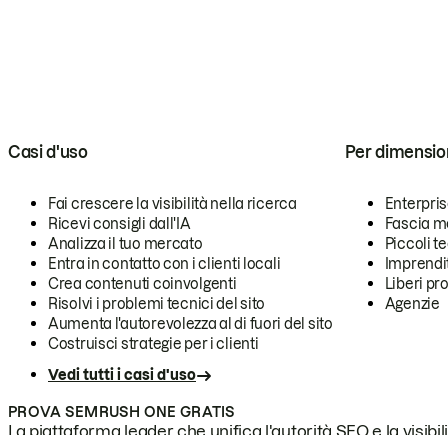
Casi d'uso
Per dimensio
Fai crescere la visibilità nella ricerca
Enterpri
Ricevi consigli dall'IA
Fascia m
Analizza il tuo mercato
Piccoli 
Entra in contatto con i clienti locali
Imprendi
Crea contenuti coinvolgenti
Liberi pr
Risolvi i problemi tecnici del sito
Agenzie
Aumenta l'autorevolezza al di fuori del sito
Costruisci strategie per i clienti
Vedi tutti i casi d'uso
PROVA SEMRUSH ONE GRATIS
La piattaforma leader che unifica l'autorità SEO e la visibili