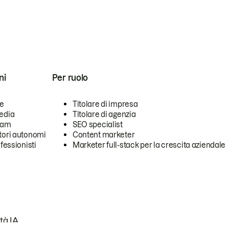
ni
Per ruolo
se
Titolare di impresa
edia
Titolare di agenzia
team
SEO specialist
tori autonomi
Content marketer
ofessionisti
Marketer full-stack per la crescita aziendale
tà IA.