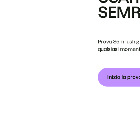
SEM
Prova Semrush grat
qualsiasi moment
Inizia la prov