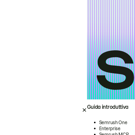
Guida introduttiva
Semrush One
Enterprise
Semrush MCP