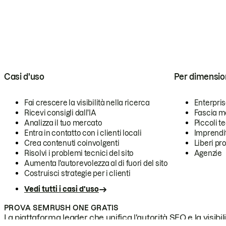
Casi d'uso
Per dimensio
Fai crescere la visibilità nella ricerca
Enterpri
Ricevi consigli dall'IA
Fascia m
Analizza il tuo mercato
Piccoli 
Entra in contatto con i clienti locali
Imprendi
Crea contenuti coinvolgenti
Liberi pr
Risolvi i problemi tecnici del sito
Agenzie
Aumenta l'autorevolezza al di fuori del sito
Costruisci strategie per i clienti
Vedi tutti i casi d'uso
PROVA SEMRUSH ONE GRATIS
La piattaforma leader che unifica l'autorità SEO e la visibili