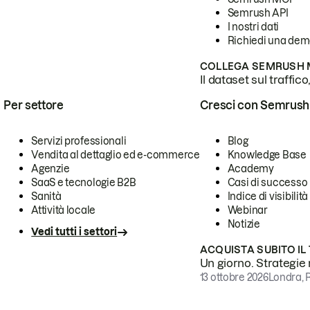
Semrush API
I nostri dati
Richiedi una de
COLLEGA SEMRUSH M
Il dataset sul traffic
Per settore
Cresci con Semrush
Servizi professionali
Blog
Vendita al dettaglio ed e-commerce
Knowledge Base
Agenzie
Academy
SaaS e tecnologie B2B
Casi di successo
Sanità
Indice di visibilità
Attività locale
Webinar
Notizie
Vedi tutti i settori
ACQUISTA SUBITO IL
Un giorno. Strategie r
13 ottobre 2026
Londra, 