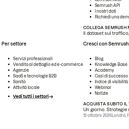
Semrush API
I nostri dati
Richiedi una de
COLLEGA SEMRUSH M
Il dataset sul traffic
Per settore
Cresci con Semrush
Servizi professionali
Blog
Vendita al dettaglio ed e-commerce
Knowledge Base
Agenzie
Academy
SaaS e tecnologie B2B
Casi di successo
Sanità
Indice di visibilità
Attività locale
Webinar
Notizie
Vedi tutti i settori
ACQUISTA SUBITO IL
Un giorno. Strategie r
13 ottobre 2026
Londra, 