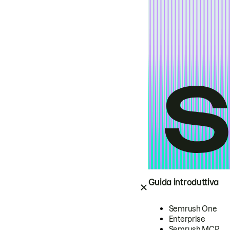
Guida introduttiva
Semrush One
Enterprise
Semrush MCP