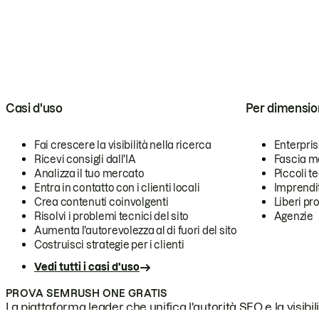
Casi d'uso
Per dimensio
Fai crescere la visibilità nella ricerca
Enterpri
Ricevi consigli dall'IA
Fascia m
Analizza il tuo mercato
Piccoli 
Entra in contatto con i clienti locali
Imprendi
Crea contenuti coinvolgenti
Liberi pr
Risolvi i problemi tecnici del sito
Agenzie
Aumenta l'autorevolezza al di fuori del sito
Costruisci strategie per i clienti
Vedi tutti i casi d'uso
PROVA SEMRUSH ONE GRATIS
La piattaforma leader che unifica l'autorità SEO e la visibili