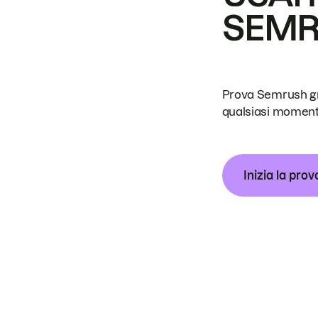
SEM
Prova Semrush grat
qualsiasi moment
Inizia la prov