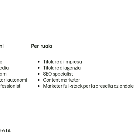
ni
Per ruolo
se
Titolare di impresa
edia
Titolare di agenzia
team
SEO specialist
tori autonomi
Content marketer
ofessionisti
Marketer full-stack per la crescita aziendale
tà IA.