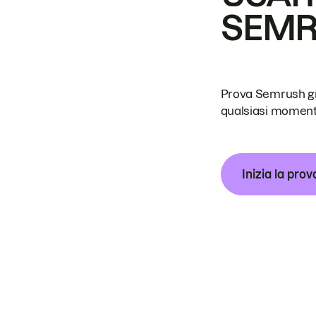
SEM
Prova Semrush grat
qualsiasi moment
Inizia la prov