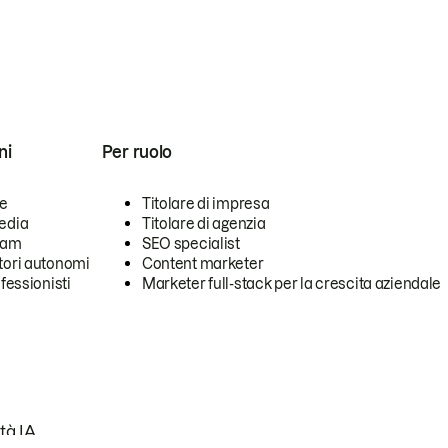
ni
Per ruolo
se
Titolare di impresa
edia
Titolare di agenzia
team
SEO specialist
tori autonomi
Content marketer
ofessionisti
Marketer full-stack per la crescita aziendale
tà IA.