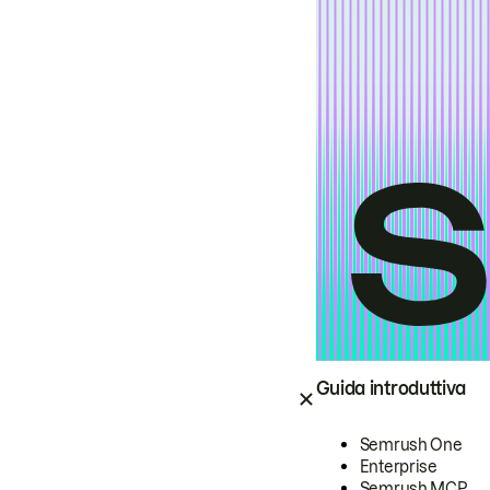
Guida introduttiva
Semrush One
Enterprise
Semrush MCP