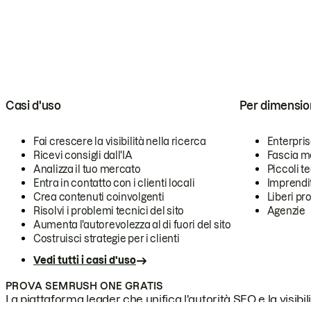
Casi d'uso
Per dimensio
Fai crescere la visibilità nella ricerca
Enterpri
Ricevi consigli dall'IA
Fascia m
Analizza il tuo mercato
Piccoli 
Entra in contatto con i clienti locali
Imprendi
Crea contenuti coinvolgenti
Liberi pr
Risolvi i problemi tecnici del sito
Agenzie
Aumenta l'autorevolezza al di fuori del sito
Costruisci strategie per i clienti
Vedi tutti i casi d'uso
PROVA SEMRUSH ONE GRATIS
La piattaforma leader che unifica l'autorità SEO e la visibili