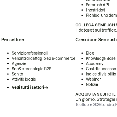
Semrush API
I nostri dati
Richiedi una de
COLLEGA SEMRUSH M
Il dataset sul traffic
Per settore
Cresci con Semrush
Servizi professionali
Blog
Vendita al dettaglio ed e-commerce
Knowledge Base
Agenzie
Academy
SaaS e tecnologie B2B
Casi di successo
Sanità
Indice di visibilità
Attività locale
Webinar
Notizie
Vedi tutti i settori
ACQUISTA SUBITO IL
Un giorno. Strategie r
13 ottobre 2026
Londra, 