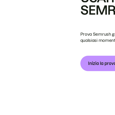
SEM
Prova Semrush grat
qualsiasi moment
Inizia la prov