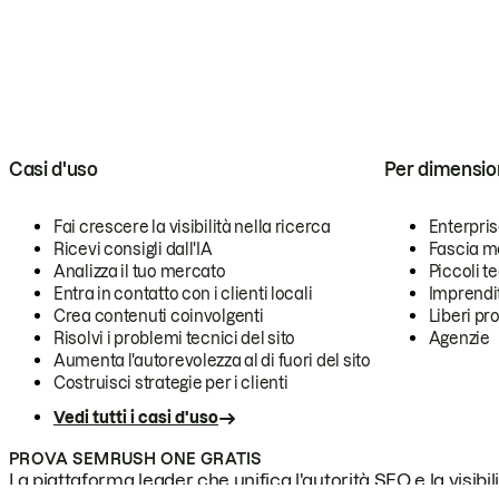
Casi d'uso
Per dimensio
Fai crescere la visibilità nella ricerca
Enterpri
Ricevi consigli dall'IA
Fascia m
Analizza il tuo mercato
Piccoli 
Entra in contatto con i clienti locali
Imprendi
Crea contenuti coinvolgenti
Liberi pr
Risolvi i problemi tecnici del sito
Agenzie
Aumenta l'autorevolezza al di fuori del sito
Costruisci strategie per i clienti
Vedi tutti i casi d'uso
PROVA SEMRUSH ONE GRATIS
La piattaforma leader che unifica l'autorità SEO e la visibili