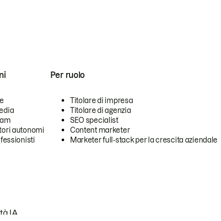
ni
Per ruolo
se
Titolare di impresa
edia
Titolare di agenzia
team
SEO specialist
tori autonomi
Content marketer
ofessionisti
Marketer full-stack per la crescita aziendale
tà IA.