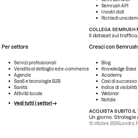
Semrush API
I nostri dati
Richiedi una de
COLLEGA SEMRUSH M
Il dataset sul traffic
Per settore
Cresci con Semrush
Servizi professionali
Blog
Vendita al dettaglio ed e-commerce
Knowledge Base
Agenzie
Academy
SaaS e tecnologie B2B
Casi di successo
Sanità
Indice di visibilità
Attività locale
Webinar
Notizie
Vedi tutti i settori
ACQUISTA SUBITO IL
Un giorno. Strategie r
13 ottobre 2026
Londra, 