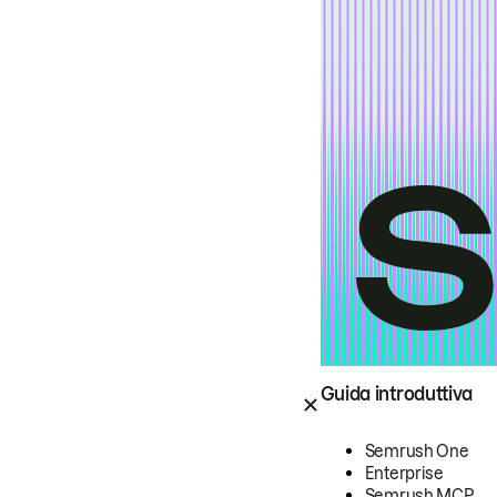
Guida introduttiva
Semrush One
Enterprise
Semrush MCP