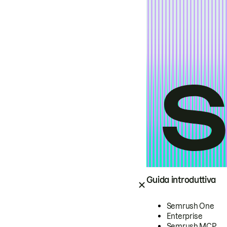
Guida introduttiva
Semrush One
Enterprise
Semrush MCP