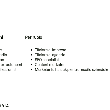
ni
Per ruolo
se
Titolare di impresa
edia
Titolare di agenzia
team
SEO specialist
tori autonomi
Content marketer
ofessionisti
Marketer full-stack per la crescita aziendale
tà IA.