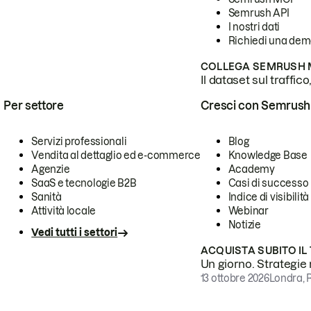
Semrush API
I nostri dati
Richiedi una de
COLLEGA SEMRUSH M
Il dataset sul traffic
Per settore
Cresci con Semrush
Servizi professionali
Blog
Vendita al dettaglio ed e-commerce
Knowledge Base
Agenzie
Academy
SaaS e tecnologie B2B
Casi di successo
Sanità
Indice di visibilità
Attività locale
Webinar
Notizie
Vedi tutti i settori
ACQUISTA SUBITO IL
Un giorno. Strategie r
13 ottobre 2026
Londra, 