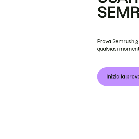
SEM
Prova Semrush grat
qualsiasi moment
Inizia la prov