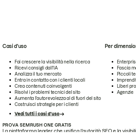
Casi d'uso
Per dimensio
Fai crescere la visibilità nella ricerca
Enterpri
Ricevi consigli dall'IA
Fascia m
Analizza il tuo mercato
Piccoli 
Entra in contatto con i clienti locali
Imprendi
Crea contenuti coinvolgenti
Liberi pr
Risolvi i problemi tecnici del sito
Agenzie
Aumenta l'autorevolezza al di fuori del sito
Costruisci strategie per i clienti
Vedi tutti i casi d'uso
PROVA SEMRUSH ONE GRATIS
La piattaforma leader che unifica l'autorità SEO e la visibili