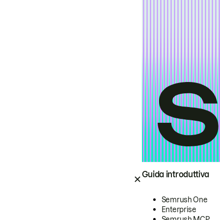
Guida introduttiva
Semrush One
Enterprise
Semrush MCP