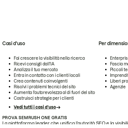
Casi d'uso
Per dimensio
Fai crescere la visibilità nella ricerca
Enterpri
Ricevi consigli dall'IA
Fascia m
Analizza il tuo mercato
Piccoli 
Entra in contatto con i clienti locali
Imprendi
Crea contenuti coinvolgenti
Liberi pr
Risolvi i problemi tecnici del sito
Agenzie
Aumenta l'autorevolezza al di fuori del sito
Costruisci strategie per i clienti
Vedi tutti i casi d'uso
PROVA SEMRUSH ONE GRATIS
La piattaforma leader che unifica l'autorità SEO e la visibili