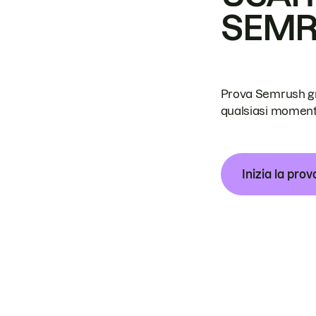
SEM
Prova Semrush grat
qualsiasi moment
Inizia la prov