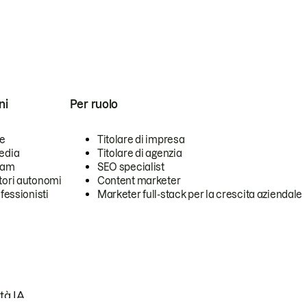
ni
Per ruolo
se
Titolare di impresa
edia
Titolare di agenzia
team
SEO specialist
tori autonomi
Content marketer
ofessionisti
Marketer full-stack per la crescita aziendale
tà IA.