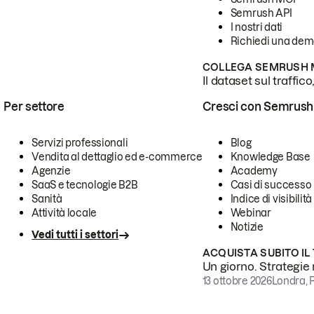
Semrush API
I nostri dati
Richiedi una de
COLLEGA SEMRUSH M
Il dataset sul traffic
Per settore
Cresci con Semrush
Servizi professionali
Blog
Vendita al dettaglio ed e-commerce
Knowledge Base
Agenzie
Academy
SaaS e tecnologie B2B
Casi di successo
Sanità
Indice di visibilità
Attività locale
Webinar
Notizie
Vedi tutti i settori
ACQUISTA SUBITO IL
Un giorno. Strategie r
13 ottobre 2026
Londra, 