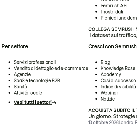
Semrush API
I nostri dati
Richiedi una de
COLLEGA SEMRUSH M
Il dataset sul traffic
Per settore
Cresci con Semrush
Servizi professionali
Blog
Vendita al dettaglio ed e-commerce
Knowledge Base
Agenzie
Academy
SaaS e tecnologie B2B
Casi di successo
Sanità
Indice di visibilità
Attività locale
Webinar
Notizie
Vedi tutti i settori
ACQUISTA SUBITO IL
Un giorno. Strategie r
13 ottobre 2026
Londra, 