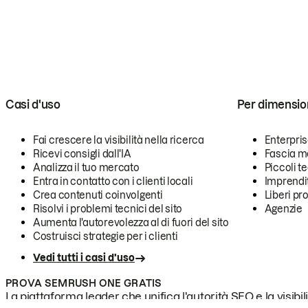
Casi d'uso
Per dimensio
Fai crescere la visibilità nella ricerca
Enterpri
Ricevi consigli dall'IA
Fascia m
Analizza il tuo mercato
Piccoli 
Entra in contatto con i clienti locali
Imprendi
Crea contenuti coinvolgenti
Liberi pr
Risolvi i problemi tecnici del sito
Agenzie
Aumenta l'autorevolezza al di fuori del sito
Costruisci strategie per i clienti
Vedi tutti i casi d'uso
PROVA SEMRUSH ONE GRATIS
La piattaforma leader che unifica l'autorità SEO e la visibili