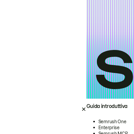
Guida introduttiva
Semrush One
Enterprise
Semrush MCP