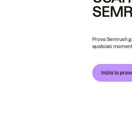
SEM
Prova Semrush grat
qualsiasi moment
Inizia la prov