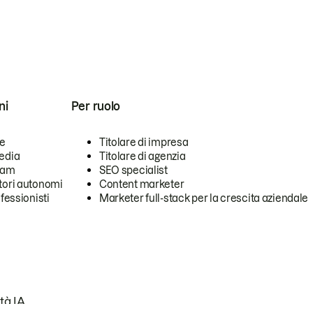
ni
Per ruolo
se
Titolare di impresa
edia
Titolare di agenzia
team
SEO specialist
tori autonomi
Content marketer
ofessionisti
Marketer full-stack per la crescita aziendale
tà IA.