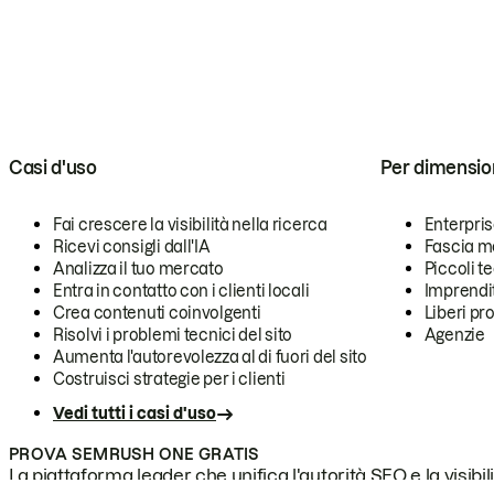
Casi d'uso
Per dimensio
Fai crescere la visibilità nella ricerca
Enterpri
Ricevi consigli dall'IA
Fascia m
Analizza il tuo mercato
Piccoli 
Entra in contatto con i clienti locali
Imprendi
Crea contenuti coinvolgenti
Liberi pr
Risolvi i problemi tecnici del sito
Agenzie
Aumenta l'autorevolezza al di fuori del sito
Costruisci strategie per i clienti
Vedi tutti i casi d'uso
PROVA SEMRUSH ONE GRATIS
La piattaforma leader che unifica l'autorità SEO e la visibili