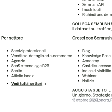
Semrush API
I nostri dati
Richiedi una de
COLLEGA SEMRUSH M
Il dataset sul traffic
Per settore
Cresci con Semrush
Servizi professionali
Blog
Vendita al dettaglio ed e-commerce
Knowledge Base
Agenzie
Academy
SaaS e tecnologie B2B
Casi di successo
Sanità
Indice di visibilità
Attività locale
Webinar
Notizie
Vedi tutti i settori
ACQUISTA SUBITO IL
Un giorno. Strategie r
13 ottobre 2026
Londra, 