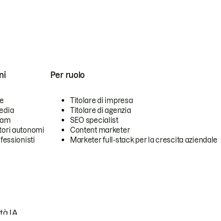
ni
Per ruolo
se
Titolare di impresa
edia
Titolare di agenzia
team
SEO specialist
tori autonomi
Content marketer
ofessionisti
Marketer full-stack per la crescita aziendale
tà IA.