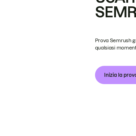
SEM
Prova Semrush grat
qualsiasi moment
Inizia la prov