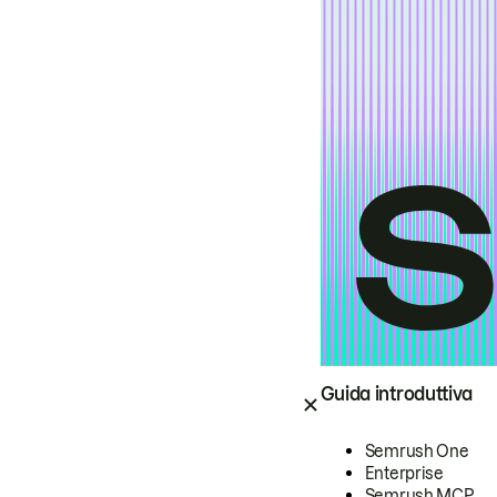
Guida introduttiva
Semrush One
Enterprise
Semrush MCP