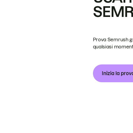
SEM
Prova Semrush grat
qualsiasi moment
Inizia la prov