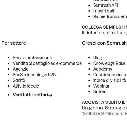
Semrush API
I nostri dati
Richiedi una de
COLLEGA SEMRUSH M
Il dataset sul traffic
Per settore
Cresci con Semrush
Servizi professionali
Blog
Vendita al dettaglio ed e-commerce
Knowledge Base
Agenzie
Academy
SaaS e tecnologie B2B
Casi di successo
Sanità
Indice di visibilità
Attività locale
Webinar
Notizie
Vedi tutti i settori
ACQUISTA SUBITO IL
Un giorno. Strategie r
13 ottobre 2026
Londra, 