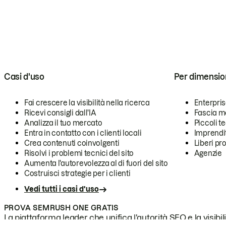
Casi d'uso
Per dimensio
Fai crescere la visibilità nella ricerca
Enterpri
Ricevi consigli dall'IA
Fascia m
Analizza il tuo mercato
Piccoli 
Entra in contatto con i clienti locali
Imprendi
Crea contenuti coinvolgenti
Liberi pr
Risolvi i problemi tecnici del sito
Agenzie
Aumenta l'autorevolezza al di fuori del sito
Costruisci strategie per i clienti
Vedi tutti i casi d'uso
PROVA SEMRUSH ONE GRATIS
La piattaforma leader che unifica l'autorità SEO e la visibili