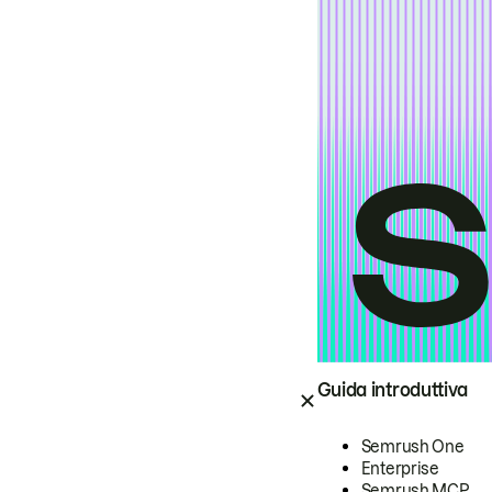
Guida introduttiva
Semrush One
Enterprise
Semrush MCP