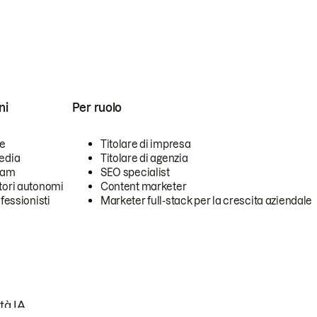
ni
Per ruolo
se
Titolare di impresa
edia
Titolare di agenzia
team
SEO specialist
tori autonomi
Content marketer
ofessionisti
Marketer full-stack per la crescita aziendale
tà IA.