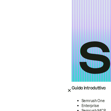
Guida introduttiva
Semrush One
Enterprise
Semrush MCP