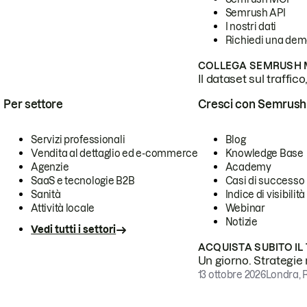
Semrush API
I nostri dati
Richiedi una de
COLLEGA SEMRUSH M
Il dataset sul traffic
Per settore
Cresci con Semrush
Servizi professionali
Blog
Vendita al dettaglio ed e-commerce
Knowledge Base
Agenzie
Academy
SaaS e tecnologie B2B
Casi di successo
Sanità
Indice di visibilità
Attività locale
Webinar
Notizie
Vedi tutti i settori
ACQUISTA SUBITO IL
Un giorno. Strategie r
13 ottobre 2026
Londra, 