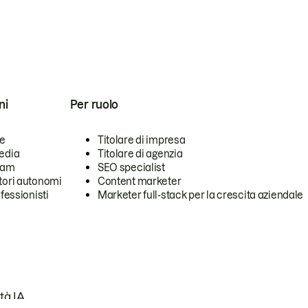
ni
Per ruolo
se
Titolare di impresa
edia
Titolare di agenzia
team
SEO specialist
tori autonomi
Content marketer
ofessionisti
Marketer full-stack per la crescita aziendale
tà IA.