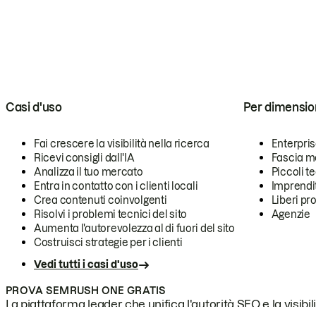
Casi d'uso
Per dimensio
Fai crescere la visibilità nella ricerca
Enterpri
Ricevi consigli dall'IA
Fascia m
Analizza il tuo mercato
Piccoli 
Entra in contatto con i clienti locali
Imprendi
Crea contenuti coinvolgenti
Liberi pr
Risolvi i problemi tecnici del sito
Agenzie
Aumenta l'autorevolezza al di fuori del sito
Costruisci strategie per i clienti
Vedi tutti i casi d'uso
PROVA SEMRUSH ONE GRATIS
La piattaforma leader che unifica l'autorità SEO e la visibili