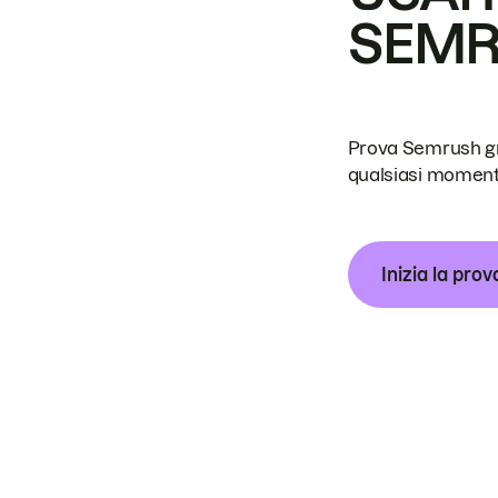
SEM
Prova Semrush grat
qualsiasi moment
Inizia la prov