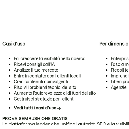
Casi d'uso
Per dimensio
Fai crescere la visibilità nella ricerca
Enterpri
Ricevi consigli dall'IA
Fascia m
Analizza il tuo mercato
Piccoli 
Entra in contatto con i clienti locali
Imprendi
Crea contenuti coinvolgenti
Liberi pr
Risolvi i problemi tecnici del sito
Agenzie
Aumenta l'autorevolezza al di fuori del sito
Costruisci strategie per i clienti
Vedi tutti i casi d'uso
PROVA SEMRUSH ONE GRATIS
La piattaforma leader che unifica l'autorità SEO e la visibili