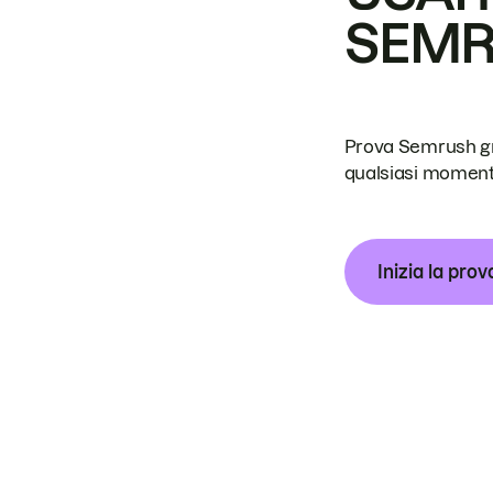
SEM
Prova Semrush grat
qualsiasi moment
Inizia la prov