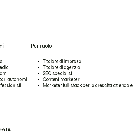
ni
Per ruolo
se
Titolare di impresa
edia
Titolare di agenzia
team
SEO specialist
tori autonomi
Content marketer
ofessionisti
Marketer full-stack per la crescita aziendale
tà IA.