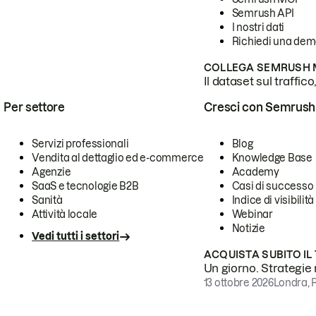
Semrush API
I nostri dati
Richiedi una de
COLLEGA SEMRUSH M
Il dataset sul traffic
Per settore
Cresci con Semrush
Servizi professionali
Blog
Vendita al dettaglio ed e-commerce
Knowledge Base
Agenzie
Academy
SaaS e tecnologie B2B
Casi di successo
Sanità
Indice di visibilità
Attività locale
Webinar
Notizie
Vedi tutti i settori
ACQUISTA SUBITO IL
Un giorno. Strategie r
13 ottobre 2026
Londra, 