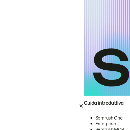
Guida introduttiva
Semrush One
Enterprise
Semrush MCP