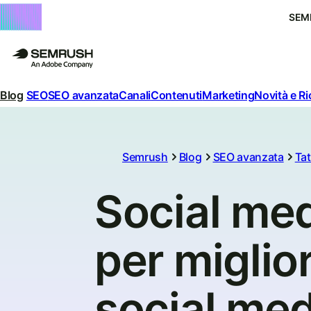
SEM
Blog
SEO
SEO avanzata
Canali
Contenuti
Marketing
Novità e R
Semrush
Blog
SEO avanzata
Tat
Social med
per miglior
social med