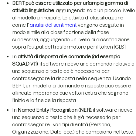
BERT può essere utilizzato per un'ampia gamma di
attività linguistiche
, aggiungendo solo un piccolo livello
al modello principale. Le attività di classificazione
come l'
analisi del sentiment
vengono eseguite in
modo simile alla classificazione della frase
successiva, aggiungendo un livello di classificazione
sopra l'output del trasformatore per il token [CLS].
In
attività di risposta alle domande (ad esempio
SQuAD v1.1)
, il software riceve una domanda relativa a
una sequenza di testo ed è necessario per
contrassegnare la risposta nella sequenza. Usando
BERT, un modello di domande e risposte può essere
allineato imparando due vettori extra che segnano
l'inizio e la fine della risposta.
In
Named Entity Recognition (NER)
, il software riceve
una sequenza di testo che è già necessario per
contrassegnare i vari tipi di entità (Persona,
Organizzazione, Data, ecc.) che compaiono nel testo.