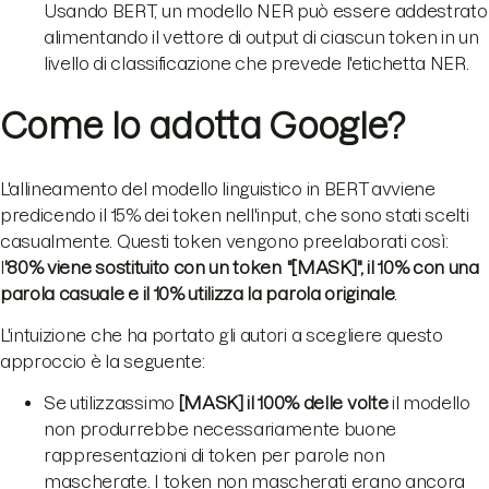
Usando BERT, un modello NER può essere addestrato
alimentando il vettore di output di ciascun token in un
livello di classificazione che prevede l'etichetta NER.
Come lo adotta Google?
L'allineamento del modello linguistico in BERT avviene
predicendo il 15% dei token nell'input, che sono stati scelti
casualmente. Questi token vengono preelaborati così:
l
'80% viene sostituito con un token
"[MASK]", il 10% con una
parola casuale e il 10% utilizza la parola originale
.
L'intuizione che ha portato gli autori a scegliere questo
approccio è la seguente:
Se utilizzassimo
[MASK] il 100% delle volte
il modello
non produrrebbe necessariamente buone
rappresentazioni di token per parole non
mascherate. I token non mascherati erano ancora