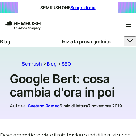
SEMRUSH ONE
Scopri di più
Blog
Inizia la prova gratuita
Semrush
Blog
SEO
Google Bert: cosa
cambia d'ora in poi
Autore
:
Gaetano Romeo
6 min di lettura
7 novembre 2019
Devo ammettere, visto il mio background di linguista, che