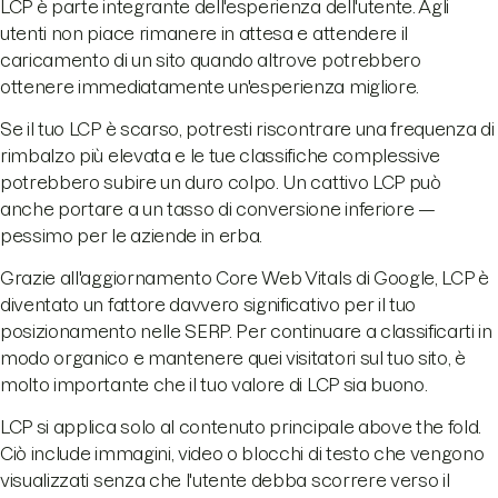
LCP è parte integrante dell'esperienza dell'utente. Agli
utenti non piace rimanere in attesa e attendere il
caricamento di un sito quando altrove potrebbero
ottenere immediatamente un'esperienza migliore.
Se il tuo LCP è scarso, potresti riscontrare una frequenza di
rimbalzo più elevata e le tue classifiche complessive
potrebbero subire un duro colpo. Un cattivo LCP può
anche portare a un tasso di conversione inferiore —
pessimo per le aziende in erba.
Grazie all'aggiornamento Core Web Vitals di Google, LCP è
diventato un fattore davvero significativo per il tuo
posizionamento nelle SERP. Per continuare a classificarti in
modo organico e mantenere quei visitatori sul tuo sito, è
molto importante che il tuo valore di LCP sia buono.
LCP si applica solo al contenuto principale above the fold.
Ciò include immagini, video o blocchi di testo che vengono
visualizzati senza che l'utente debba scorrere verso il