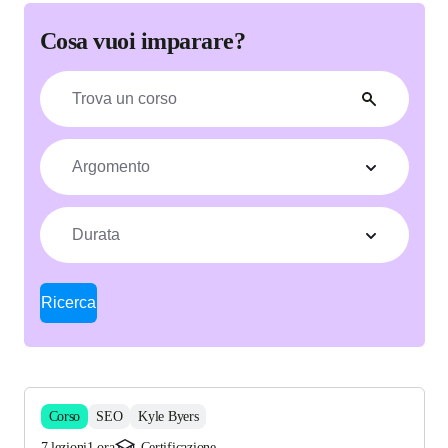
Cosa vuoi imparare?
Argomento
Durata
Ricerca
Corso
SEO
Kyle Byers
7 lezioni
1 ora
Certificazione