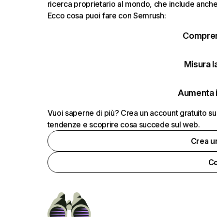
ricerca proprietario al mondo, che include anche i
Ecco cosa puoi fare con Semrush:
Comprend
Misura la
Aumenta i
Vuoi saperne di più? Crea un account gratuito su
tendenze e scoprire cosa succede sul web.
Crea u
Co