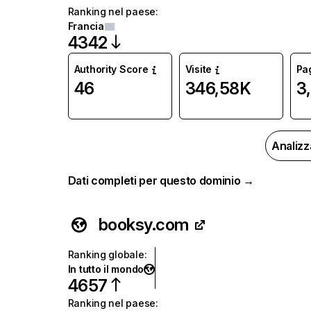
Ranking nel paese
:
Francia
4342
Authority Score
Visite
Pag
46
346,58K
3
Analizz
Dati completi per questo dominio →
booksy.com
Ranking globale
:
In tutto il mondo
4657
Ranking nel paese
: