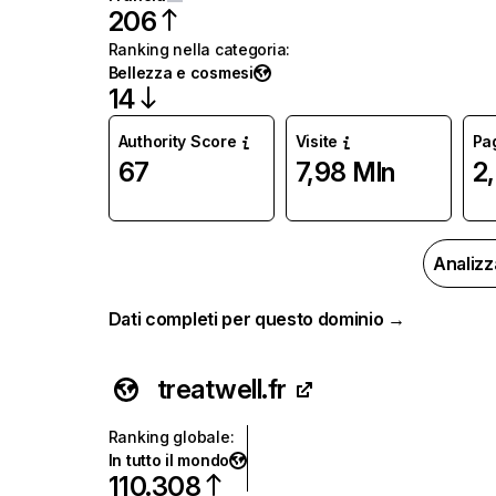
206
Ranking nella categoria
:
Bellezza e cosmesi
14
Authority Score
Visite
Pag
67
7,98 Mln
2
Analizz
Dati completi per questo dominio →
treatwell.fr
Ranking globale
:
In tutto il mondo
110.308