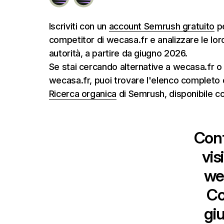
Iscriviti con un
account Semrush gratuito
pe
competitor di wecasa.fr e analizzare le loro
autorità, a partire da giugno 2026.
Se stai cercando alternative a wecasa.fr o
wecasa.fr, puoi trovare l'elenco completo d
Ricerca organica
di Semrush, disponibile co
Conf
vis
we
Co
gi