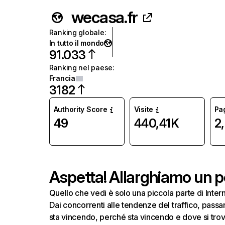
wecasa.fr
Ranking globale
:
In tutto il mondo
91.033
Ranking nel paese
:
Francia
3182
Authority Score
Visite
Pag
49
440,41K
2
Aspetta! Allarghiamo un po
Quello che vedi è solo una piccola parte di Inte
Dai concorrenti alle tendenze del traffico, passand
sta vincendo, perché sta vincendo e dove si trov